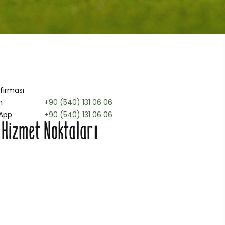
 firması
n
+90 (540) 131 06 06
App
+90 (540) 131 06 06
 Hizmet Noktaları