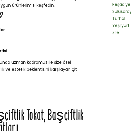
Reşadiye
uygun ürünlerimizi keşfedin.
Sulusara
?
Turhal
Yeşilyurt
ler
Zile
tisi
nusunda uzman kadromuz ile size özel
k ve estetik beklentisini karşılayan çit
şçiftlik Tokat, Başçiftlik
atları