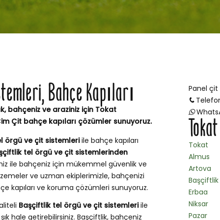
istemleri, Bahçe Kapıları
Panel çit
Telefo
ak, bahçeniz ve araziniz için Tokat
Whats
Tokat
 Çim Çit bahçe kapıları çözümler sunuyoruz.
el örgü ve çit sistemleri
ile bahçe kapıları
Tokat
çiftlik tel örgü ve çit sistemlerinden
Almus
miz ile bahçeniz için mükemmel güvenlik ve
Artova
lzemeler ve uzman ekiplerimizle, bahçenizi
Başçiftlik
bahçe kapıları ve koruma çözümleri sunuyoruz.
Erbaa
Niksar
aliteli
Başçiftlik tel örgü ve çit sistemleri
ile
Pazar
k hale getirebilirsiniz. Başçiftlik, bahçeniz