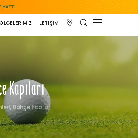
 HATTI
ÖLGELERIMIZ
İLETIŞIM
hçe Kapıları
mleri, Bahçe Kapıları