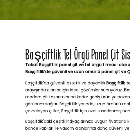
Başçiftlik Tel Örgü Panel Çit S
Tokat Başçiftlik panel çit ve tel örgü firması olar
Başçiftlik’de güvenli ve uzun ömürlü panel çit ve
Başçiftlik'da güvenli, estetik ve dayanıklı
Başçiftlik t
arayışında olanlar için ideal çözümler sunuyoruz.
Baş
modern çit tasarımlarına kadar geniş ürün yelpaze
görünüm sağlar. Başçiftlik yerinde, uzun ömürlü ma
çevreleyen çitler, Başçiftlik için özel tasarlanmış 
Başçiftlik'daki çeşitli ihtiyaçlarınıza uygun fiyatlarla k
bahçe kapıları ile yaşam alanlarınızı daha güvenli ve şı