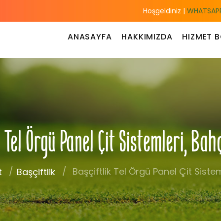
Hoşgeldiniz |
WHATSAPP
ANASAYFA
HAKKIMIZDA
HIZMET B
Tel Örgü Panel Çit Sistemleri, Ba
Başçiftlik Tel Örgü Panel Çit Siste
t
Başçiftlik