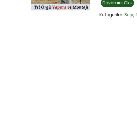
Devamını Oku
Kategoriler:
Başçif