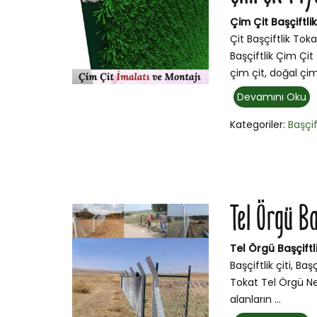
Çim Çit Başçiftlik
Çit Başçiftlik Toka
Başçiftlik Çim Çit 
çim çit, doğal çi
Devamını Oku
Kategoriler:
Başçif
Tel Örgü B
Tel Örgü Başçiftl
Başçiftlik çiti, Baş
Tokat Tel Örgü Ned
alanların ...