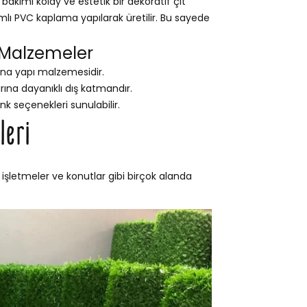
akımı kolay ve estetik bir dekoratif çit
ımlı PVC kaplama yapılarak üretilir. Bu sayede
 Malzemeler
na yapı malzemesidir.
na dayanıklı dış katmandır.
nk seçenekleri sunulabilir.
leri
 işletmeler ve konutlar gibi birçok alanda