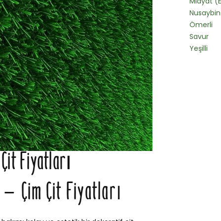
Midyat (E
Nusaybin
Ömerli
Savur
Yeşilli
Çit Fiyatları
 – Çim Çit Fiyatları