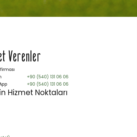
et Verenler
 firması
n
+90 (540) 131 06 06
App
+90 (540) 131 06 06
n Hizmet Noktaları