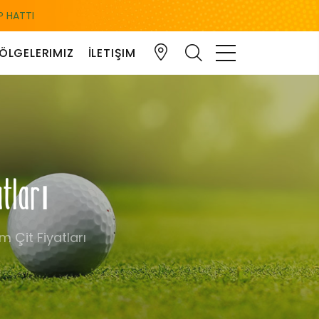
 HATTI
ÖLGELERIMIZ
İLETIŞIM
atları
 Çit Fiyatları