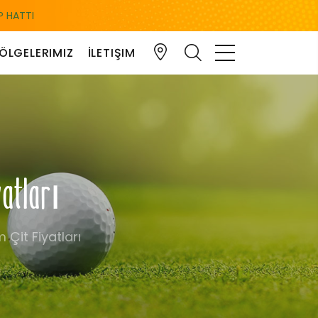
 HATTI
ÖLGELERIMIZ
İLETIŞIM
yatları
m Çit Fiyatları