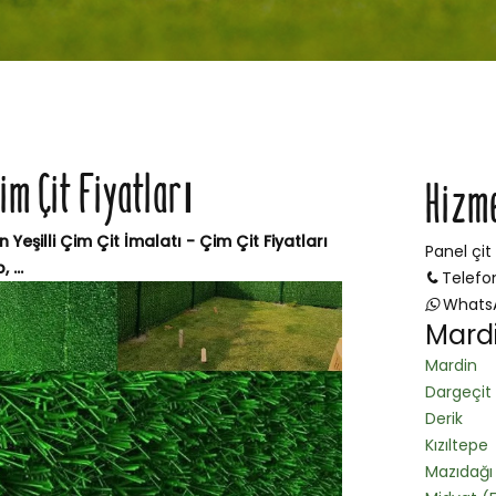
Çim Çit Fiyatları
Hizm
in Yeşilli Çim Çit İmalatı - Çim Çit Fiyatları
Panel çit
 ...
Telefo
Whats
Mardi
Mardin
Dargeçit
Derik
Kızıltepe
Mazıdağı