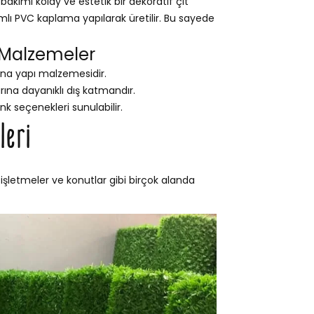
akımı kolay ve estetik bir dekoratif çit
ımlı PVC kaplama yapılarak üretilir. Bu sayede
 Malzemeler
na yapı malzemesidir.
na dayanıklı dış katmandır.
nk seçenekleri sunulabilir.
leri
 işletmeler ve konutlar gibi birçok alanda