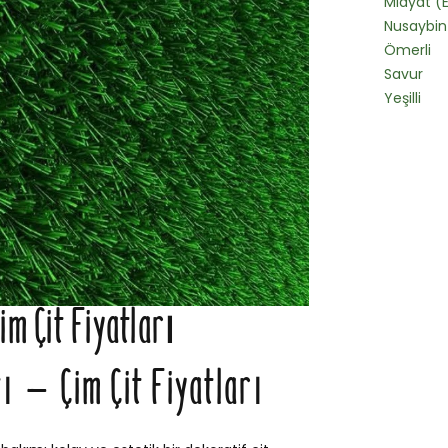
Midyat (E
Nusaybin
Ömerli
Savur
Yeşilli
Çim Çit Fiyatları
tı – Çim Çit Fiyatları