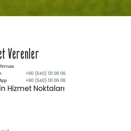
et Verenler
 firması
n
+90 (540) 131 06 06
App
+90 (540) 131 06 06
n Hizmet Noktaları