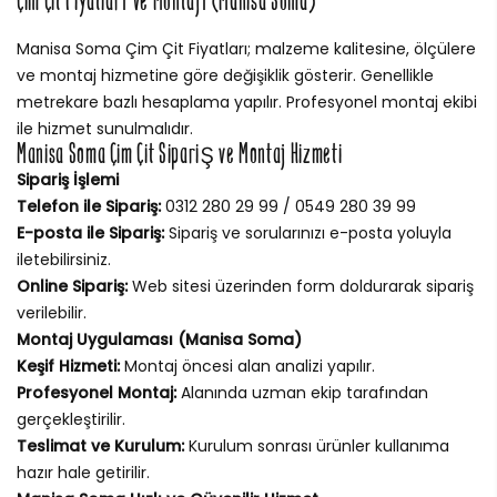
Çim Çit Fiyatları ve Montajı (Manisa Soma)
Manisa Soma Çim Çit Fiyatları; malzeme kalitesine, ölçülere
ve montaj hizmetine göre değişiklik gösterir. Genellikle
metrekare bazlı hesaplama yapılır. Profesyonel montaj ekibi
ile hizmet sunulmalıdır.
Manisa Soma Çim Çit Sipariş ve Montaj Hizmeti
Sipariş İşlemi
Telefon ile Sipariş:
0312 280 29 99 / 0549 280 39 99
E-posta ile Sipariş:
Sipariş ve sorularınızı e-posta yoluyla
iletebilirsiniz.
Online Sipariş:
Web sitesi üzerinden form doldurarak sipariş
verilebilir.
Montaj Uygulaması (Manisa Soma)
Keşif Hizmeti:
Montaj öncesi alan analizi yapılır.
Profesyonel Montaj:
Alanında uzman ekip tarafından
gerçekleştirilir.
Teslimat ve Kurulum:
Kurulum sonrası ürünler kullanıma
hazır hale getirilir.