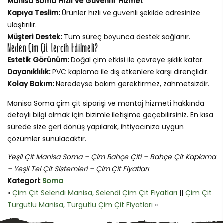
Manisa Soma Hızlı ve Güvenilir Hizmet
Kapıya Teslim:
Ürünler hızlı ve güvenli şekilde adresinize
ulaştırılır.
Müşteri Destek:
Tüm süreç boyunca destek sağlanır.
Neden Çim Çit Tercih Edilmeli?
Estetik Görünüm:
Doğal çim etkisi ile çevreye şıklık katar.
Dayanıklılık:
PVC kaplama ile dış etkenlere karşı dirençlidir.
Kolay Bakım:
Neredeyse bakım gerektirmez, zahmetsizdir.
Manisa Soma çim çit siparişi ve montaj hizmeti hakkında
detaylı bilgi almak için bizimle iletişime geçebilirsiniz. En kısa
sürede size geri dönüş yapılarak, ihtiyacınıza uygun
çözümler sunulacaktır.
Yeşil Çit Manisa Soma – Çim Bahçe Çiti – Bahçe Çit Kaplama
– Yeşil Tel Çit Sistemleri – Çim Çit Fiyatları
Kategori:
Soma
«
Çim Çit Selendi Manisa, Selendi Çim Çit Fiyatları
||
Çim Çit
Turgutlu Manisa, Turgutlu Çim Çit Fiyatları
»