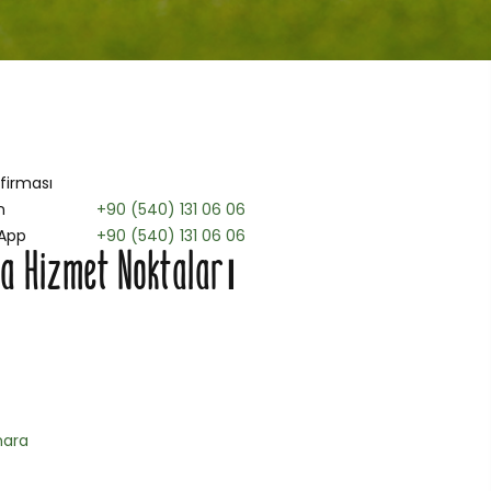
 firması
n
+90 (540) 131 06 06
App
+90 (540) 131 06 06
a Hizmet Noktaları
ara