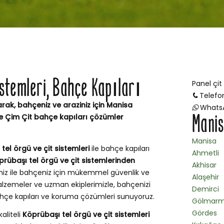
istemleri, Bahçe Kapıları
Panel çit
Telefo
rak, bahçeniz ve araziniz için Manisa
Whats
Manis
e Çim Çit bahçe kapıları çözümler
Manisa
tel örgü ve çit sistemleri
ile bahçe kapıları
Ahmetli
prübaşı tel örgü ve çit sistemlerinden
Akhisar
miz ile bahçeniz için mükemmel güvenlik ve
Alaşehir
lzemeler ve uzman ekiplerimizle, bahçenizi
Demirci
bahçe kapıları ve koruma çözümleri sunuyoruz.
Gölmarm
Gördes
kaliteli
Köprübaşı tel örgü ve çit sistemleri