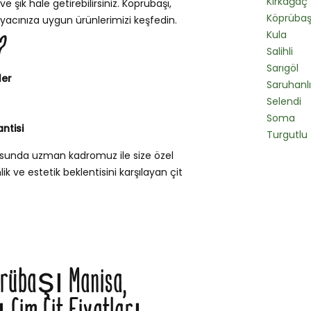
Kırkağaç
e şık hale getirebilirsiniz. Köprübaşı,
Köprübaş
iyacınıza uygun ürünlerimizi keşfedin.
Kula
?
Salihli
Sarıgöl
ler
Saruhanlı
Selendi
Soma
ntisi
Turgutlu
nusunda uzman kadromuz ile size özel
k ve estetik beklentisini karşılayan çit
prübaşı Manisa,