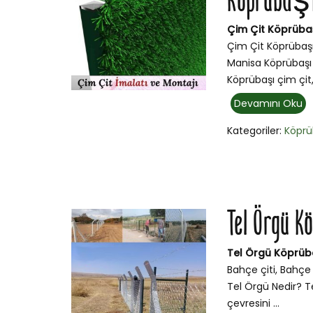
Köprübaşı 
Çim Çit Köprübaş
Çim Çit Köprübaşı
Manisa Köprübaşı 
Köprübaşı çim çit
Devamını Oku
Kategoriler:
Köprü
Tel Örgü 
Tel Örgü Köprüb
Bahçe çiti, Bahçe 
Tel Örgü Nedir? Te
çevresini ...