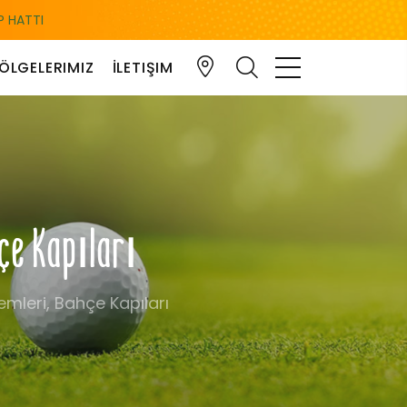
 HATTI
ÖLGELERIMIZ
İLETIŞIM
hçe Kapıları
emleri, Bahçe Kapıları