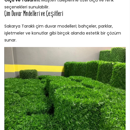
Ölçü ve Tasarım:
Müşteri taleplerine özel ölçü ve renk
seçenekleri sunulabilir.
Çim Duvar Modelleri ve Çeşitleri
Sakarya Taraklı çim duvar modelleri; bahçeler, parklar,
işletmeler ve konutlar gibi birçok alanda estetik bir çözüm
sunar.