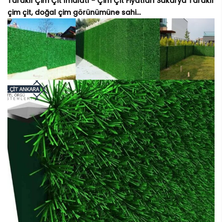
Taraklı Çim Çit İmalatı - Çim Çit Fiyatları Sakarya Taraklı
çim çit, doğal çim görünümüne sahi...