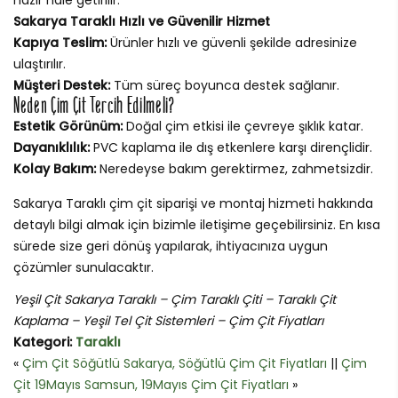
Sakarya Taraklı Hızlı ve Güvenilir Hizmet
Kapıya Teslim:
Ürünler hızlı ve güvenli şekilde adresinize
ulaştırılır.
Müşteri Destek:
Tüm süreç boyunca destek sağlanır.
Neden Çim Çit Tercih Edilmeli?
Estetik Görünüm:
Doğal çim etkisi ile çevreye şıklık katar.
Dayanıklılık:
PVC kaplama ile dış etkenlere karşı dirençlidir.
Kolay Bakım:
Neredeyse bakım gerektirmez, zahmetsizdir.
Sakarya Taraklı çim çit siparişi ve montaj hizmeti hakkında
detaylı bilgi almak için bizimle iletişime geçebilirsiniz. En kısa
sürede size geri dönüş yapılarak, ihtiyacınıza uygun
çözümler sunulacaktır.
Yeşil Çit Sakarya Taraklı – Çim Taraklı Çiti – Taraklı Çit
Kaplama – Yeşil Tel Çit Sistemleri – Çim Çit Fiyatları
Kategori:
Taraklı
«
Çim Çit Söğütlü Sakarya, Söğütlü Çim Çit Fiyatları
||
Çim
Çit 19Mayıs Samsun, 19Mayıs Çim Çit Fiyatları
»