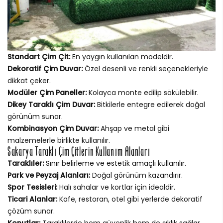
Standart Çim Çit:
En yaygın kullanılan modeldir.
Dekoratif Çim Duvar:
Özel desenli ve renkli seçenekleriyle
dikkat çeker.
Modüler Çim Paneller:
Kolayca monte edilip sökülebilir.
Dikey Taraklı Çim Duvar:
Bitkilerle entegre edilerek doğal
görünüm sunar.
Kombinasyon Çim Duvar:
Ahşap ve metal gibi
malzemelerle birlikte kullanılır.
Sakarya Taraklı Çim Çitlerin Kullanım Alanları
Taraklıler:
Sınır belirleme ve estetik amaçlı kullanılır.
Park ve Peyzaj Alanları:
Doğal görünüm kazandırır.
Spor Tesisleri:
Halı sahalar ve kortlar için idealdir.
Ticari Alanlar:
Kafe, restoran, otel gibi yerlerde dekoratif
çözüm sunar.
Konutlar:
Taraklılerde hem güvenlik hem de şıklık sağlar.