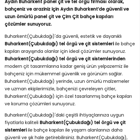
Aydın Buharkent panel çit ve tel örgü firması olarak,
bahçeniz ve araziniz için Aydın Buharkent’de güvenli ve
uzun ömürlü panel çit ve Çim Çit bahçe kapıları
çözümler sunuyoruz.
Buharkent(Çubukdağı)'da güvenli, estetik ve dayanıklı
Buharkent(Çubukdağı) tel örgü ve çit sistemleri
ile bahçe
kapıları arayışında olanlar için ideal çözümler sunuyoruz.
Buharkent(Çubukdağı) tel örgü ve çit sistemlerinden
modern çit tasarımlarına kadar geniş ürün yelpazemiz ile
bahçeniz için mükemmel güvenlik ve görünüm sağlar.
Buharkent(Çubukdağı) yerinde, uzun ömürlü malzemeler
ve uzman ekiplerimizle, bahçenizi çevreleyen çitler,
Buharkent(Çubukdağı) için özel tasarlanmış bahçe kapıları
ve koruma çözümleri sunuyoruz.
Buharkent(Çubukdağı)'daki çeşitli ihtiyaçlarınıza uygun
fiyatlarla kaliteli
Buharkent(Çubukdağı) tel örgü ve çit
sistemleri
ile bahçe kapıları ile yaşam alanlarınızı daha
güvenli ve şık hale getirebilirsiniz. Buharkent(Çubukdağı),