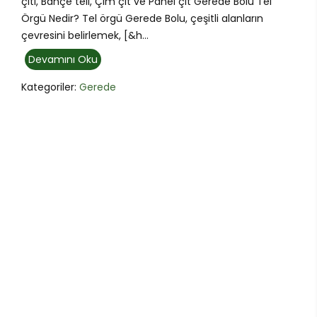
çiti, Bahçe teli, Çim çit ve Panel çit Gerede Bolu Tel
Örgü Nedir? Tel örgü Gerede Bolu, çeşitli alanların
çevresini belirlemek, [&h...
Devamını Oku
Kategoriler:
Gerede