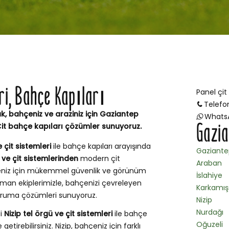
eri, Bahçe Kapıları
Panel çit
Telefo
ak, bahçeniz ve araziniz için Gaziantep
Whats
Gazia
Çit bahçe kapıları çözümler sunuyoruz.
e çit sistemleri
ile bahçe kapıları arayışında
Gaziante
ü ve çit sistemlerinden
modern çit
Araban
çeniz için mükemmel güvenlik ve görünüm
İslahiye
zman ekiplerimizle, bahçenizi çevreleyen
Karkamış
 koruma çözümleri sunuyoruz.
Nizip
Nurdağı
li
Nizip tel örgü ve çit sistemleri
ile bahçe
Oğuzeli
getirebilirsiniz. Nizip, bahçeniz için farklı