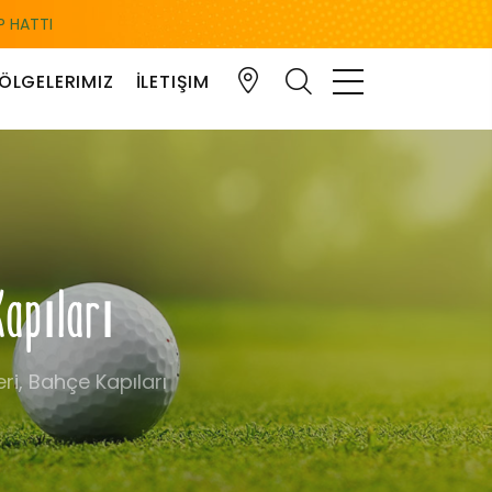
 HATTI
ÖLGELERIMIZ
İLETIŞIM
 Kapıları
ri, Bahçe Kapıları