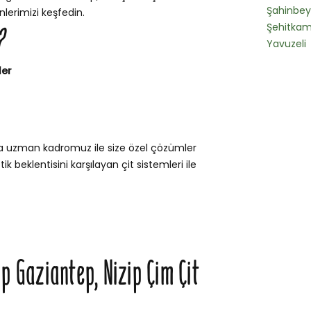
Şahinbey
lerimizi keşfedin.
Şehitkam
?
Yavuzeli
ler
da uzman kadromuz ile size özel çözümler
k beklentisini karşılayan çit sistemleri ile
ip Gaziantep, Nizip Çim Çit