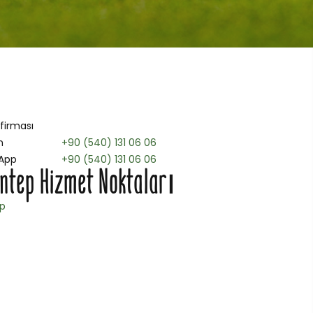
 firması
n
+90 (540) 131 06 06
App
+90 (540) 131 06 06
ntep Hizmet Noktaları
p