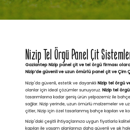
Nizip Tel Örgü Panel Çit Sisteml
Gaziantep Nizip panel çit ve tel örgü firması olar
Nizip’de güvenli ve uzun ömürlü panel çit ve Çim 
Nizip'da güvenli, estetik ve dayanıklı
Nizip tel örgü v
olanlar için ideal çözümler sunuyoruz.
Nizip tel örg
tasarımlarına kadar geniş ürün yelpazemiz ile bah
sağlar. Nizip yerinde, uzun ömürlü malzemeler ve u
çitler, Nizip için özel tasarlanmış bahçe kapıları ve
Nizip'daki çeşitli ihtiyaçlarınıza uygun fiyatlarla kalite
kapıları ile yaşam alanlarınızı daha güvenli ve şık hale 