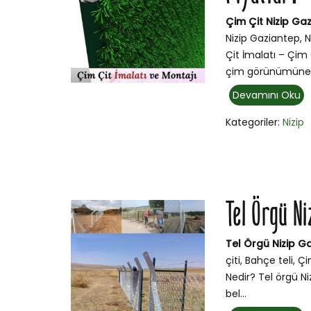
Çim Çit Nizip Gaz
Nizip Gaziantep, N
Çit İmalatı – Çim 
çim görünümüne 
Devamını Oku
Kategoriler:
Nizip
Tel Örgü N
Tel Örgü Nizip G
çiti, Bahçe teli, 
Nedir? Tel örgü Ni
bel...