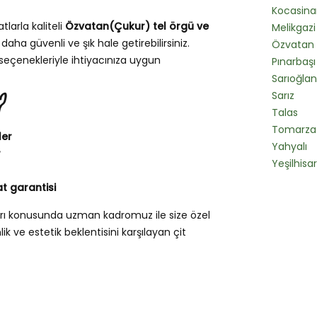
Kocasina
tlarla kaliteli
Özvatan(Çukur) tel örgü ve
Melikgazi
daha güvenli ve şık hale getirebilirsiniz.
Özvatan
seçenekleriyle ihtiyacınıza uygun
Pınarbaşı
Sarıoğlan
?
Sarız
Talas
Tomarza
ler
Yahyalı
r
Yeşilhisar
t garantisi
arı konusunda uzman kadromuz ile size özel
k ve estetik beklentisini karşılayan çit