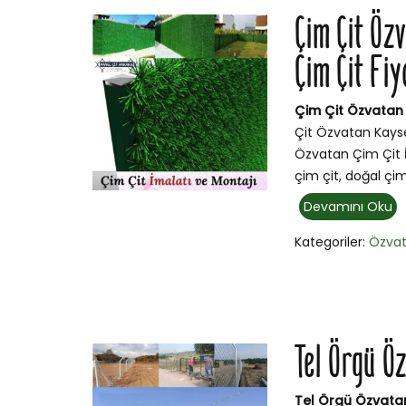
Çim Çit Öz
Çim Çit Fiy
Çim Çit Özvatan 
Çit Özvatan Kayse
Özvatan Çim Çit İ
çim çit, doğal çi
Devamını Oku
Kategoriler:
Özva
Tel Örgü Ö
Tel Örgü Özvata