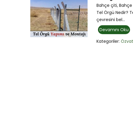
Bahçe çiti, Bahçe 
Tel Örgü Nedir? Te
çevresini bel...
Devamını Oku
Kategoriler:
Özva