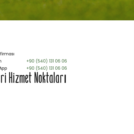
 firması
n
+90 (540) 131 06 06
App
+90 (540) 131 06 06
ri Hizmet Noktaları