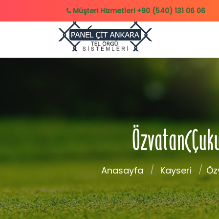
Müşteri Hizmetleri
+90 (540) 131 06 06
Özvatan(Çukur
Anasayfa
Kayseri
Öz