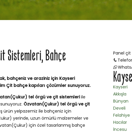
it Sistemleri, Bahçe
Panel çit
Telefo
Whats
Kayse
k, bahçeniz ve araziniz için Kayseri
im Çit bahçe kapıları çözümler sunuyoruz.
Kayseri
Akkışla
atan(Çukur) tel örgü ve çit sistemleri
ile
Bünyan
r sunuyoruz.
Özvatan(Çukur) tel örgü ve çit
Develi
ş ürün yelpazemiz ile bahçeniz için
Felahiye
ukur) yerinde, uzun ömürlü malzemeler ve
Hacılar
zvatan(Çukur) için özel tasarlanmış bahçe
İncesu