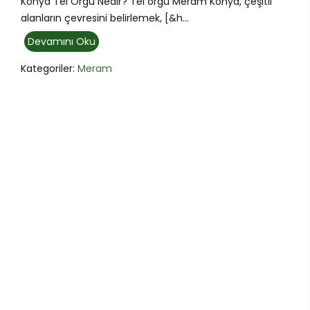
Konya Tel Örgü Nedir? Tel örgü Meram Konya, çeşitli
alanların çevresini belirlemek, [&h...
Devamını Oku
Kategoriler:
Meram