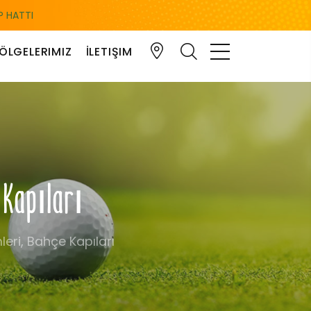
 HATTI
ÖLGELERIMIZ
İLETIŞIM
e Kapıları
eri, Bahçe Kapıları