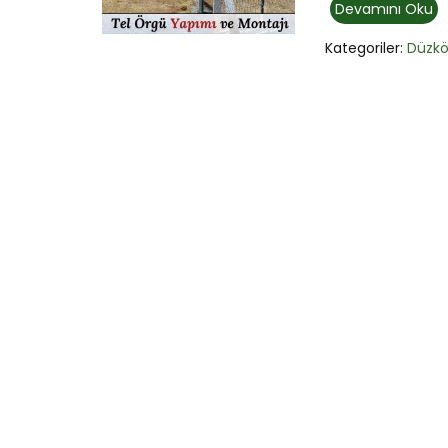
Devamını Oku
Kategoriler:
Düzk