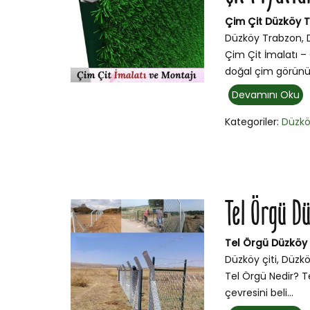
Çim Çit Düzköy T
Düzköy Trabzon, 
Çim Çit İmalatı –
doğal çim görünü
Devamını Oku
Kategoriler:
Düzk
Tel Örgü D
Tel Örgü Düzköy
Düzköy çiti, Düzkö
Tel Örgü Nedir? Te
çevresini beli...