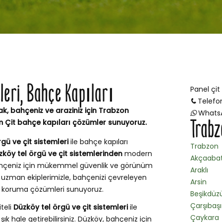
mleri, Bahçe Kapıları
Panel çit
Telefo
ak, bahçeniz ve araziniz için Trabzon
Whats
Trabz
m Çit bahçe kapıları çözümler sunuyoruz.
gü ve çit sistemleri
ile bahçe kapıları
Trabzon
zköy tel örgü ve çit sistemlerinden
modern
Akçaaba
 bahçeniz için mükemmel güvenlik ve görünüm
Araklı
uzman ekiplerimizle, bahçenizi çevreleyen
Arsin
 ve koruma çözümleri sunuyoruz.
Beşikdüz
Çarşıbaşı
iteli
Düzköy tel örgü ve çit sistemleri
ile
Çaykara
ık hale getirebilirsiniz. Düzköy, bahçeniz için