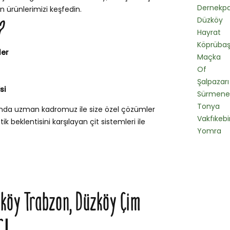
Dernekpa
n ürünlerimizi keşfedin.
Düzköy
?
Hayrat
Köprübaş
ler
Maçka
Of
Şalpazarı
si
Sürmene
Tonya
unda uzman kadromuz ile size özel çözümler
Vakfıkebi
k beklentisini karşılayan çit sistemleri ile
Yomra
zköy Trabzon, Düzköy Çim
rı