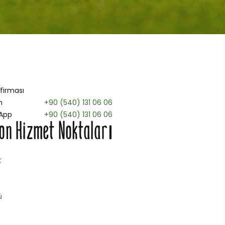
 firması
n
+90 (540) 131 06 06
App
+90 (540) 131 06 06
on Hizmet Noktaları
t
ü