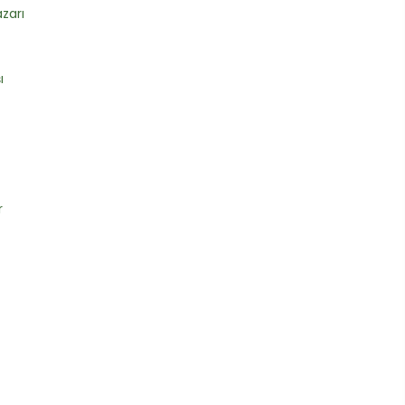
zarı
ı
r