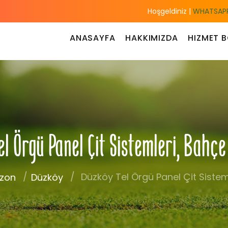
Hoşgeldiniz |
WHATSAPP
ANASAYFA
HAKKIMIZDA
HIZMET B
l Örgü Panel Çit Sistemleri, Bahç
Düzköy Tel Örgü Panel Çit Sisteml
zon
Düzköy