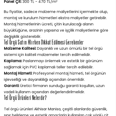
Panel Çit:
300 TL - 470 TL/m²
Bu fiyatlar, sadece malzeme maliyetlerini içermekte olup,
montaj ve kurulum hizmetleri ekstra maliyetler getirebilir.
Montaj hizmetlerinin ücreti, çitin kurulacağı alanın
büyüklüğüne, arazinin yapısına ve işçilik maliyetlerine göre
değişiklik gösterebilir.
Tel Örgü Satın Alırken Dikkat Edilmesi Gerekenler
Malzeme Kalitesi:
Dayanıklı ve uzun ömürlü bir tel örgü
sistemi için kaliteli malzemeler tercih edilmelidir.
Kaplama:
Paslanmayı önlemek ve estetik bir görünüm
sağlamak için PVC kaplamalı teller tercih edilebilir.
Montaj Hizmeti:
Profesyonel montaj hizmeti, tel örgünün
işlevselliği ve dayanıklılığı açısından önemlidir.
Garanti:
Üretici firmanın sunduğu garanti koşulları, uzun
vadeli kullanım açısından değerlendirilmelidir.
Tel Örgü Ürünleri Nelerdir?
Tel örgü ürünleri Akhisar Manisa, çeşitli alanlarda güvenlik,
sınır belirleme ve estetik amaçlarla kullanılan çok yönlü çit