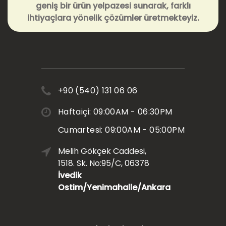
geniş bir ürün yelpazesi sunarak, farklı
ihtiyaçlara yönelik çözümler üretmekteyiz.
+90 (540) 131 06 06
Haftaiçi: 09:00AM - 06:30PM
Cumartesi: 09:00AM - 05:00PM
Melih Gökçek Caddesi,
1518. Sk. No:95/C, 06378
İvedik
Ostim/Yenimahalle/Ankara