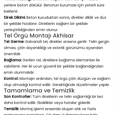
yerlere beton dökülür. Betonun kuruması için yeterli süre
beklenir.
Direk Dikimi:
Beton kuruduktan sonra, direkler dikilir ve düz
bir şekilde hizalanır. Direklerin sağlam bir şekilde
yerleştirildiğinden emin olunur.
Tel Örgü Montajı Akhisar
Tel Germe:
Galvanizli tel, direkler arasına gerilir. Telin gergin
olması, çitin dayanıklılığı ve estetik görünümü açısından
önemlidir.
Bağlama:
Gerilen tel, direklere bağlama elemanları ile
sabitlenir. Her iki ucun güvenli bir şekilde bağlandığından
emin olunmalıdır.
Kontrol:
Montajın ardından, tel örgü çitin düzgün ve sağlam
olup olmadığı kontrol edilir. Gerektiğinde düzeltmeler yapılır.
Tamamlama ve Temizlik
Son Kontroller:
Tüm direklerin ve telin sağlamlığı bir kez
daha kontrol edilir. Eksiklikler veya hatalar giderilir.
Temizlik:
Montaj işlemi sırasında oluşan atık ve fazla
malzemeler temizlenir. Çit alanı, kullanıma hazır hale