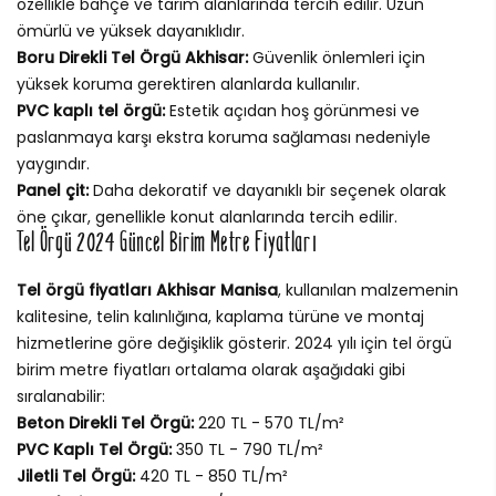
özellikle bahçe ve tarım alanlarında tercih edilir. Uzun
ömürlü ve yüksek dayanıklıdır.
Boru Direkli Tel Örgü Akhisar:
Güvenlik önlemleri için
yüksek koruma gerektiren alanlarda kullanılır.
PVC kaplı tel örgü:
Estetik açıdan hoş görünmesi ve
paslanmaya karşı ekstra koruma sağlaması nedeniyle
yaygındır.
Panel çit:
Daha dekoratif ve dayanıklı bir seçenek olarak
öne çıkar, genellikle konut alanlarında tercih edilir.
Tel Örgü 2024 Güncel Birim Metre Fiyatları
Tel örgü fiyatları Akhisar Manisa
, kullanılan malzemenin
kalitesine, telin kalınlığına, kaplama türüne ve montaj
hizmetlerine göre değişiklik gösterir. 2024 yılı için tel örgü
birim metre fiyatları ortalama olarak aşağıdaki gibi
sıralanabilir:
Beton Direkli Tel Örgü:
220 TL - 570 TL/m²
PVC Kaplı Tel Örgü:
350 TL - 790 TL/m²
Jiletli Tel Örgü:
420 TL - 850 TL/m²