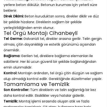
yerlere beton dökülür. Betonun kuruması için yeterli süre
beklenir.
Direk Dikimi:
Beton kuruduktan sonra, direkler dikilir ve düz
bir şekilde hizalanır. Direklerin sağlam bir şekilde
yerleştirildiğinden emin olunur.
Tel Örgü Montajı Cihanbeyli
Tel Germe:
Galvanizli tel, direkler arasına gerilir. Telin gergin
olması, çitin dayanıklılığı ve estetik görünümü açısından
önemlidir.
Bağlama:
Gerilen tel, direklere bağlama elemanları ile
sabitlenir. Her iki ucun güvenli bir şekilde bağlandığından
emin olunmalıdır.
Kontrol:
Montajın ardından, tel örgü çitin düzgün ve sağlam
olup olmadığı kontrol edilir. Gerektiğinde düzeltmeler yapılır.
Tamamlama ve Temizlik
Son Kontroller:
Tüm direklerin ve telin sağlamlığı bir kez
daha kontrol edilir. Eksiklikler veya hatalar giderilir.
Temizlik:
Montaj işlemi sırasında oluşan atık ve fazla
malzemeler temizlenir. Çit alanı, kullanıma hazır hale