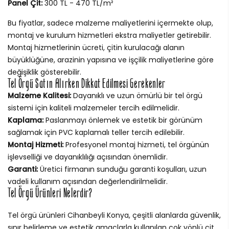
Panel Çit:
300 TL - 470 TL/m²
Bu fiyatlar, sadece malzeme maliyetlerini içermekte olup,
montaj ve kurulum hizmetleri ekstra maliyetler getirebilir.
Montaj hizmetlerinin ücreti, çitin kurulacağı alanın
büyüklüğüne, arazinin yapısına ve işçilik maliyetlerine göre
değişiklik gösterebilir.
Tel Örgü Satın Alırken Dikkat Edilmesi Gerekenler
Malzeme Kalitesi:
Dayanıklı ve uzun ömürlü bir tel örgü
sistemi için kaliteli malzemeler tercih edilmelidir.
Kaplama:
Paslanmayı önlemek ve estetik bir görünüm
sağlamak için PVC kaplamalı teller tercih edilebilir.
Montaj Hizmeti:
Profesyonel montaj hizmeti, tel örgünün
işlevselliği ve dayanıklılığı açısından önemlidir.
Garanti:
Üretici firmanın sunduğu garanti koşulları, uzun
vadeli kullanım açısından değerlendirilmelidir.
Tel Örgü Ürünleri Nelerdir?
Tel örgü ürünleri Cihanbeyli Konya, çeşitli alanlarda güvenlik,
sınır belirleme ve estetik amaçlarla kullanılan çok yönlü çit