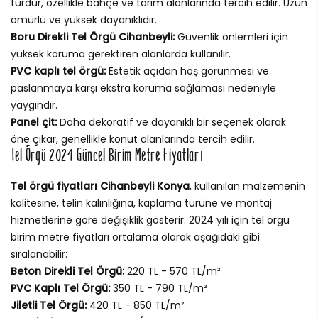
türdür, özellikle bahçe ve tarım alanlarında tercih edilir. Uzun
ömürlü ve yüksek dayanıklıdır.
Boru Direkli Tel Örgü Cihanbeyli:
Güvenlik önlemleri için
yüksek koruma gerektiren alanlarda kullanılır.
PVC kaplı tel örgü:
Estetik açıdan hoş görünmesi ve
paslanmaya karşı ekstra koruma sağlaması nedeniyle
yaygındır.
Panel çit:
Daha dekoratif ve dayanıklı bir seçenek olarak
öne çıkar, genellikle konut alanlarında tercih edilir.
Tel Örgü 2024 Güncel Birim Metre Fiyatları
Tel örgü fiyatları Cihanbeyli Konya
, kullanılan malzemenin
kalitesine, telin kalınlığına, kaplama türüne ve montaj
hizmetlerine göre değişiklik gösterir. 2024 yılı için tel örgü
birim metre fiyatları ortalama olarak aşağıdaki gibi
sıralanabilir:
Beton Direkli Tel Örgü:
220 TL - 570 TL/m²
PVC Kaplı Tel Örgü:
350 TL - 790 TL/m²
Jiletli Tel Örgü:
420 TL - 850 TL/m²