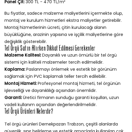
Panel Çit:
300 TL - 470 TL/m²
Bu fiyatlar, sadece malzeme maliyetlerini içermekte olup,
montaj ve kurulum hizmetleri ekstra maliyetler getirebilir.
Montaj hizmetlerinin ücreti, çitin kurulacağı alanın
büyüklüğüne, arazinin yapısına ve işçilik maliyetlerine göre
değişiklik gösterebilir.
Tel Örgü Satın Alırken Dikkat Edilmesi Gerekenler
Malzeme Kalitesi:
Dayanıklı ve uzun ömürlü bir tel örgü
sistemi için kaliteli malzemeler tercih edilmelidir.
Kaplama:
Paslanmayı önlemek ve estetik bir görünüm
sağlamak için PVC kaplamalı teller tercih edilebilir.
Montaj Hizmeti:
Profesyonel montaj hizmeti, tel örgünün
işlevselliği ve dayanıklılığı açısından önemlidir.
Garanti:
Üretici firmanın sunduğu garanti koşulları, uzun
vadeli kullanım açısından değerlendirilmelidir.
Tel Örgü Ürünleri Nelerdir?
Tel örgü ürünleri Dernekpazarı Trabzon, çeşitli alanlarda
güvenlik, sınır belirleme ve estetik amaçlarla kullanılan çok