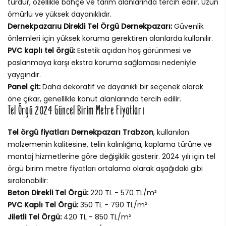
türdür, özellikle bahçe ve tarım alanlarında tercih edilir. Uzun
ömürlü ve yüksek dayanıklıdır.
Dernekpazarıu Direkli Tel Örgü Dernekpazarı:
Güvenlik
önlemleri için yüksek koruma gerektiren alanlarda kullanılır.
PVC kaplı tel örgü:
Estetik açıdan hoş görünmesi ve
paslanmaya karşı ekstra koruma sağlaması nedeniyle
yaygındır.
Panel çit:
Daha dekoratif ve dayanıklı bir seçenek olarak
öne çıkar, genellikle konut alanlarında tercih edilir.
Tel Örgü 2024 Güncel Birim Metre Fiyatları
Tel örgü fiyatları Dernekpazarı Trabzon
, kullanılan
malzemenin kalitesine, telin kalınlığına, kaplama türüne ve
montaj hizmetlerine göre değişiklik gösterir. 2024 yılı için tel
örgü birim metre fiyatları ortalama olarak aşağıdaki gibi
sıralanabilir:
Beton Direkli Tel Örgü:
220 TL - 570 TL/m²
PVC Kaplı Tel Örgü:
350 TL - 790 TL/m²
Jiletli Tel Örgü:
420 TL - 850 TL/m²