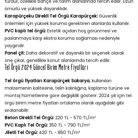
türdür, özellikle bahçe ve tarım alanlarında tercih edilir. Uzun
ömürlü ve yüksek dayanıklıdır.
Karapürçeku Direkli Tel Örgü Karapürçek:
Güvenlik
önlemleri için yüksek koruma gerektiren alanlarda kullanılır.
PVC kaplı tel örgü:
Estetik açıdan hoş görünmesi ve
paslanmaya karşı ekstra koruma sağlaması nedeniyle
yaygındır.
Panel çit:
Daha dekoratif ve dayanıklı bir seçenek olarak
öne çıkar, genellikle konut alanlarında tercih edilir.
Tel Örgü 2024 Güncel Birim Metre Fiyatları
Tel örgü fiyatları Karapürçek Sakarya
, kullanılan
malzemenin kalitesine, telin kalınlığına, kaplama türüne ve
montaj hizmetlerine göre değişiklik gösterir. 2024 yılı için tel
örgü birim metre fiyatları ortalama olarak aşağıdaki gibi
sıralanabilir:
Beton Direkli Tel Örgü:
220 TL - 570 TL/m²
PVC Kaplı Tel Örgü:
350 TL - 790 TL/m²
Jiletli Tel Örgü:
420 TL - 850 TL/m²