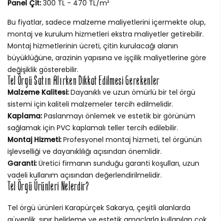
Panel Çit:
300 TL - 470 TL/m²
Bu fiyatlar, sadece malzeme maliyetlerini içermekte olup,
montaj ve kurulum hizmetleri ekstra maliyetler getirebilir.
Montaj hizmetlerinin ücreti, çitin kurulacağı alanın
büyüklüğüne, arazinin yapısına ve işçilik maliyetlerine göre
değişiklik gösterebilir.
Tel Örgü Satın Alırken Dikkat Edilmesi Gerekenler
Malzeme Kalitesi:
Dayanıklı ve uzun ömürlü bir tel örgü
sistemi için kaliteli malzemeler tercih edilmelidir.
Kaplama:
Paslanmayı önlemek ve estetik bir görünüm
sağlamak için PVC kaplamalı teller tercih edilebilir.
Montaj Hizmeti:
Profesyonel montaj hizmeti, tel örgünün
işlevselliği ve dayanıklılığı açısından önemlidir.
Garanti:
Üretici firmanın sunduğu garanti koşulları, uzun
vadeli kullanım açısından değerlendirilmelidir.
Tel Örgü Ürünleri Nelerdir?
Tel örgü ürünleri Karapürçek Sakarya, çeşitli alanlarda
güvenlik, sınır belirleme ve estetik amaçlarla kullanılan çok