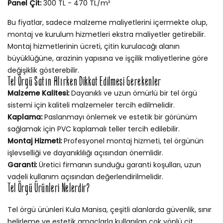
Panel Çit:
300 TL - 470 TL/m²
Bu fiyatlar, sadece malzeme maliyetlerini içermekte olup,
montaj ve kurulum hizmetleri ekstra maliyetler getirebilir.
Montaj hizmetlerinin ücreti, çitin kurulacağı alanın
büyüklüğüne, arazinin yapısına ve işçilik maliyetlerine göre
değişiklik gösterebilir.
Tel Örgü Satın Alırken Dikkat Edilmesi Gerekenler
Malzeme Kalitesi:
Dayanıklı ve uzun ömürlü bir tel örgü
sistemi için kaliteli malzemeler tercih edilmelidir.
Kaplama:
Paslanmayı önlemek ve estetik bir görünüm
sağlamak için PVC kaplamalı teller tercih edilebilir.
Montaj Hizmeti:
Profesyonel montaj hizmeti, tel örgünün
işlevselliği ve dayanıklılığı açısından önemlidir.
Garanti:
Üretici firmanın sunduğu garanti koşulları, uzun
vadeli kullanım açısından değerlendirilmelidir.
Tel Örgü Ürünleri Nelerdir?
Tel örgü ürünleri Kula Manisa, çeşitli alanlarda güvenlik, sınır
belirleme ve estetik amaçlarla kullanılan çok yönlü çit