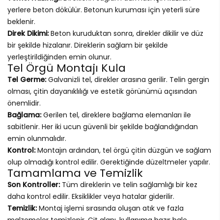
yerlere beton dökülür. Betonun kuruması için yeterli süre
beklenir.
Direk Dikimi:
Beton kuruduktan sonra, direkler dikilir ve düz
bir şekilde hizalanır. Direklerin sağlam bir şekilde
yerleştirildiğinden emin olunur.
Tel Örgü Montajı Kula
Tel Germe:
Galvanizli tel, direkler arasına gerilir. Telin gergin
olması, çitin dayanıklılığı ve estetik görünümü açısından
önemlidir.
Bağlama:
Gerilen tel, direklere bağlama elemanları ile
sabitlenir. Her iki ucun güvenli bir şekilde bağlandığından
emin olunmalıdır.
Kontrol:
Montajın ardından, tel örgü çitin düzgün ve sağlam
olup olmadığı kontrol edilir. Gerektiğinde düzeltmeler yapılır.
Tamamlama ve Temizlik
Son Kontroller:
Tüm direklerin ve telin sağlamlığı bir kez
daha kontrol edilir. Eksiklikler veya hatalar giderilir.
Temizlik:
Montaj işlemi sırasında oluşan atık ve fazla
malzemeler temizlenir. Çit alanı, kullanıma hazır hale