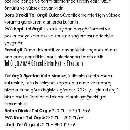
özellikle bahçe ve tarım alanlarında tercih edilir. Uzun
ömürlü ve yüksek dayanıklıdır.
Boru Direkli Tel Örgü Kula:
Güvenlik önlemleri için yüksek
koruma gerektiren alanlarda kullanılır.
PVC kaplı tel örgü:
Estetik açıdan hoş görünmesi ve
paslanmaya karşı ekstra koruma sağlaması nedeniyle
yaygındır.
Panel çit:
Daha dekoratif ve dayanıklı bir seçenek olarak
öne çıkar, genellikle konut alanlarında tercih edilir.
Tel Örgü 2024 Güncel Birim Metre Fiyatları
Tel örgü fiyatları Kula Manisa
, kullanılan malzemenin
kalitesine, telin kalınlığına, kaplama türüne ve montaj
hizmetlerine göre değişiklik gösterir. 2024 yılı için tel örgü
birim metre fiyatları ortalama olarak aşağıdaki gibi
sıralanabilir:
Beton Direkli Tel Örgü:
220 TL - 570 TL/m²
PVC Kaplı Tel Örgü:
350 TL - 790 TL/m²
Jiletli Tel Örgü:
420 TL - 850 TL/m²