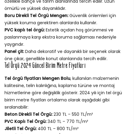
özellikle bahçe ve tarım alanlarında tercih edilir. Uzun
ömürlü ve yüksek dayanıklıdır.
Boru Direkli Tel Örgü Mengen:
Güvenlik önlemleri için
yüksek koruma gerektiren alanlarda kullanılır.
PVC kaplı tel örgü:
Estetik açıdan hoş görünmesi ve
paslanmaya karşı ekstra koruma sağlaması nedeniyle
yaygındır.
Panel çit:
Daha dekoratif ve dayanıklı bir seçenek olarak
öne çıkar, genellikle konut alanlarında tercih edilir.
Tel Örgü 2024 Güncel Birim Metre Fiyatları
Tel örgü fiyatları Mengen Bolu
, kullanılan malzemenin
kalitesine, telin kalınlığına, kaplama türüne ve montaj
hizmetlerine göre değişiklik gösterir. 2024 yılı için tel örgü
birim metre fiyatları ortalama olarak aşağıdaki gibi
sıralanabilir:
Beton Direkli Tel Örgü:
230 TL – 550 TL/m²
PVC Kaplı Tel Örgü:
340 TL – 770 TL/m²
Jiletli Tel Örgü:
400 TL – 800 TL/m²