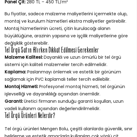
Panel Çit:
280 TL – 450 TL/m²
Bu fiyatlar, sadece malzeme maliyetlerini içermekte olup,
montaj ve kurulum hizmetleri ekstra maliyetler getirebilir.
Montaj hizmetlerinin ücreti, çitin kurulacağı alanın
büyüklüğüne, arazinin yapısına ve işçilik maliyetlerine göre
değişiklik gösterebilir.
Tel Örgü Satın Alırken Dikkat Edilmesi Gerekenler
Malzeme Kalitesi:
Dayanıklı ve uzun ömürlü bir tel örgü
sistemi için kaliteli malzemeler tercih edilmelidir.
Kaplama:
Paslanmayı önlemek ve estetik bir görünüm
sağlamak için PVC kaplamalı teller tercih edilebilir.
Montaj Hizmeti:
Profesyonel montaj hizmeti, tel örgünün
işlevselliği ve dayanıklılığı açısından önemlidir.
Garanti:
Üretici firmanın sunduğu garanti koşulları, uzun
vadeli kullanım açısından değerlendirilmelidir.
Tel Örgü Ürünleri Nelerdir?
Tel örgü ürünleri Mengen Bolu, çeşitli alanlarda güvenlik, sınır
belirleme ve estetik amaçlarla kullanılan çok yönlü çit