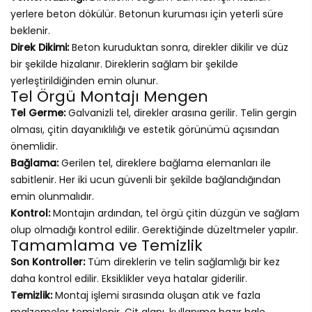
yerlere beton dökülür. Betonun kuruması için yeterli süre
beklenir.
Direk Dikimi:
Beton kuruduktan sonra, direkler dikilir ve düz
bir şekilde hizalanır. Direklerin sağlam bir şekilde
yerleştirildiğinden emin olunur.
Tel Örgü Montajı Mengen
Tel Germe:
Galvanizli tel, direkler arasına gerilir. Telin gergin
olması, çitin dayanıklılığı ve estetik görünümü açısından
önemlidir.
Bağlama:
Gerilen tel, direklere bağlama elemanları ile
sabitlenir. Her iki ucun güvenli bir şekilde bağlandığından
emin olunmalıdır.
Kontrol:
Montajın ardından, tel örgü çitin düzgün ve sağlam
olup olmadığı kontrol edilir. Gerektiğinde düzeltmeler yapılır.
Tamamlama ve Temizlik
Son Kontroller:
Tüm direklerin ve telin sağlamlığı bir kez
daha kontrol edilir. Eksiklikler veya hatalar giderilir.
Temizlik:
Montaj işlemi sırasında oluşan atık ve fazla
malzemeler temizlenir. Çit alanı, kullanıma hazır hale