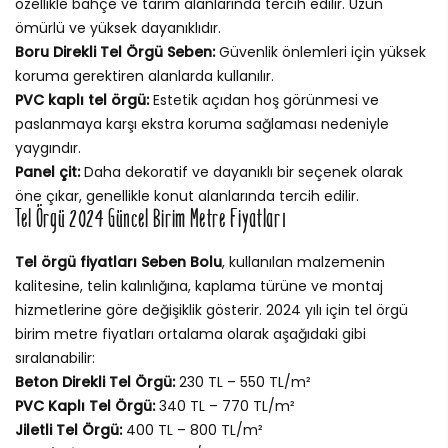
özellikle bahçe ve tarım alanlarında tercih edilir. Uzun
ömürlü ve yüksek dayanıklıdır.
Boru Direkli Tel Örgü Seben:
Güvenlik önlemleri için yüksek
koruma gerektiren alanlarda kullanılır.
PVC kaplı tel örgü:
Estetik açıdan hoş görünmesi ve
paslanmaya karşı ekstra koruma sağlaması nedeniyle
yaygındır.
Panel çit:
Daha dekoratif ve dayanıklı bir seçenek olarak
öne çıkar, genellikle konut alanlarında tercih edilir.
Tel Örgü 2024 Güncel Birim Metre Fiyatları
Tel örgü fiyatları Seben Bolu
, kullanılan malzemenin
kalitesine, telin kalınlığına, kaplama türüne ve montaj
hizmetlerine göre değişiklik gösterir. 2024 yılı için tel örgü
birim metre fiyatları ortalama olarak aşağıdaki gibi
sıralanabilir:
Beton Direkli Tel Örgü:
230 TL – 550 TL/m²
PVC Kaplı Tel Örgü:
340 TL – 770 TL/m²
Jiletli Tel Örgü:
400 TL – 800 TL/m²