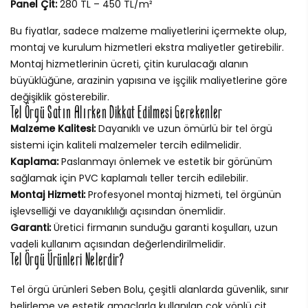
Panel Çit:
280 TL – 450 TL/m²
Bu fiyatlar, sadece malzeme maliyetlerini içermekte olup,
montaj ve kurulum hizmetleri ekstra maliyetler getirebilir.
Montaj hizmetlerinin ücreti, çitin kurulacağı alanın
büyüklüğüne, arazinin yapısına ve işçilik maliyetlerine göre
değişiklik gösterebilir.
Tel Örgü Satın Alırken Dikkat Edilmesi Gerekenler
Malzeme Kalitesi:
Dayanıklı ve uzun ömürlü bir tel örgü
sistemi için kaliteli malzemeler tercih edilmelidir.
Kaplama:
Paslanmayı önlemek ve estetik bir görünüm
sağlamak için PVC kaplamalı teller tercih edilebilir.
Montaj Hizmeti:
Profesyonel montaj hizmeti, tel örgünün
işlevselliği ve dayanıklılığı açısından önemlidir.
Garanti:
Üretici firmanın sunduğu garanti koşulları, uzun
vadeli kullanım açısından değerlendirilmelidir.
Tel Örgü Ürünleri Nelerdir?
Tel örgü ürünleri Seben Bolu, çeşitli alanlarda güvenlik, sınır
belirleme ve estetik amaçlarla kullanılan çok yönlü çit