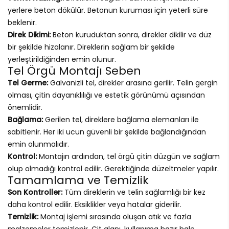
yerlere beton dökülür. Betonun kuruması için yeterli süre
beklenir.
Direk Dikimi:
Beton kuruduktan sonra, direkler dikilir ve düz
bir şekilde hizalanır. Direklerin sağlam bir şekilde
yerleştirildiğinden emin olunur.
Tel Örgü Montajı Seben
Tel Germe:
Galvanizli tel, direkler arasına gerilir. Telin gergin
olması, çitin dayanıklılığı ve estetik görünümü açısından
önemlidir.
Bağlama:
Gerilen tel, direklere bağlama elemanları ile
sabitlenir. Her iki ucun güvenli bir şekilde bağlandığından
emin olunmalıdır.
Kontrol:
Montajın ardından, tel örgü çitin düzgün ve sağlam
olup olmadığı kontrol edilir. Gerektiğinde düzeltmeler yapılır.
Tamamlama ve Temizlik
Son Kontroller:
Tüm direklerin ve telin sağlamlığı bir kez
daha kontrol edilir. Eksiklikler veya hatalar giderilir.
Temizlik:
Montaj işlemi sırasında oluşan atık ve fazla
malzemeler temizlenir. Çit alanı, kullanıma hazır hale