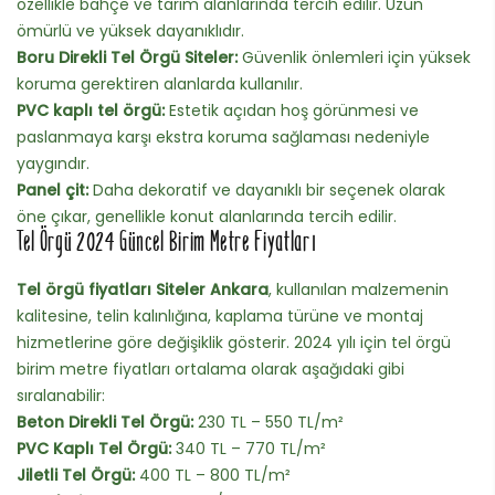
özellikle bahçe ve tarım alanlarında tercih edilir. Uzun
ömürlü ve yüksek dayanıklıdır.
Boru Direkli Tel Örgü Siteler:
Güvenlik önlemleri için yüksek
koruma gerektiren alanlarda kullanılır.
PVC kaplı tel örgü:
Estetik açıdan hoş görünmesi ve
paslanmaya karşı ekstra koruma sağlaması nedeniyle
yaygındır.
Panel çit:
Daha dekoratif ve dayanıklı bir seçenek olarak
öne çıkar, genellikle konut alanlarında tercih edilir.
Tel Örgü 2024 Güncel Birim Metre Fiyatları
Tel örgü fiyatları Siteler Ankara
, kullanılan malzemenin
kalitesine, telin kalınlığına, kaplama türüne ve montaj
hizmetlerine göre değişiklik gösterir. 2024 yılı için tel örgü
birim metre fiyatları ortalama olarak aşağıdaki gibi
sıralanabilir:
Beton Direkli Tel Örgü:
230 TL – 550 TL/m²
PVC Kaplı Tel Örgü:
340 TL – 770 TL/m²
Jiletli Tel Örgü:
400 TL – 800 TL/m²