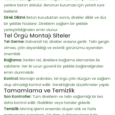
yerlere beton dökülür. Betonun kuruması için yeterli süre
beklenir.
Direk Dikimi:
Beton kuruduktan sonra, direkler dikilir ve düz
bir şekilde hizalanır. Direklerin sağlam bir şekilde
yerleştirildiğinden emin olunur.
Tel Örgü Montajı Siteler
Tel Germe:
Galvanizli tel, direkler arasına gerilir. Telin gergin
olması, çitin dayanıklılığı ve estetik görünümü açısından
önemlidir.
Bağlama:
Gerilen tel, direklere bağlama elemanları ile
sabitlenir. Her iki ucun güvenli bir şekilde bağlandığından
emin olunmalıdır.
Kontrol:
Montajın ardından, tel örgü çitin düzgün ve sağlam
olup olmadığı kontrol edilir. Gerektiğinde düzeltmeler yapılır.
Tamamlama ve Temizlik
Son Kontroller:
Tüm direklerin ve telin sağlamlığı bir kez
daha kontrol edilir. Eksiklikler veya hatalar giderilir.
Temizlik:
Montaj işlemi sırasında oluşan atık ve fazla
malzemeler temizlenir. Çit alanı, kullanıma hazır hale