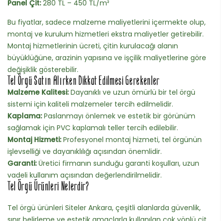
Panel Çit:
280 TL – 450 TL/m²
Bu fiyatlar, sadece malzeme maliyetlerini içermekte olup,
montaj ve kurulum hizmetleri ekstra maliyetler getirebilir.
Montaj hizmetlerinin ücreti, çitin kurulacağı alanın
büyüklüğüne, arazinin yapısına ve işçilik maliyetlerine göre
değişiklik gösterebilir.
Tel Örgü Satın Alırken Dikkat Edilmesi Gerekenler
Malzeme Kalitesi:
Dayanıklı ve uzun ömürlü bir tel örgü
sistemi için kaliteli malzemeler tercih edilmelidir.
Kaplama:
Paslanmayı önlemek ve estetik bir görünüm
sağlamak için PVC kaplamalı teller tercih edilebilir.
Montaj Hizmeti:
Profesyonel montaj hizmeti, tel örgünün
işlevselliği ve dayanıklılığı açısından önemlidir.
Garanti:
Üretici firmanın sunduğu garanti koşulları, uzun
vadeli kullanım açısından değerlendirilmelidir.
Tel Örgü Ürünleri Nelerdir?
Tel örgü ürünleri Siteler Ankara, çeşitli alanlarda güvenlik,
sınır belirleme ve estetik amaçlarla kullanılan çok yönlü çit