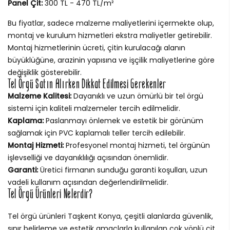
Panel Çit:
300 TL - 470 TL/m²
Bu fiyatlar, sadece malzeme maliyetlerini içermekte olup,
montaj ve kurulum hizmetleri ekstra maliyetler getirebilir.
Montaj hizmetlerinin ücreti, çitin kurulacağı alanın
büyüklüğüne, arazinin yapısına ve işçilik maliyetlerine göre
değişiklik gösterebilir.
Tel Örgü Satın Alırken Dikkat Edilmesi Gerekenler
Malzeme Kalitesi:
Dayanıklı ve uzun ömürlü bir tel örgü
sistemi için kaliteli malzemeler tercih edilmelidir.
Kaplama:
Paslanmayı önlemek ve estetik bir görünüm
sağlamak için PVC kaplamalı teller tercih edilebilir.
Montaj Hizmeti:
Profesyonel montaj hizmeti, tel örgünün
işlevselliği ve dayanıklılığı açısından önemlidir.
Garanti:
Üretici firmanın sunduğu garanti koşulları, uzun
vadeli kullanım açısından değerlendirilmelidir.
Tel Örgü Ürünleri Nelerdir?
Tel örgü ürünleri Taşkent Konya, çeşitli alanlarda güvenlik,
sınır belirleme ve estetik amaçlarla kullanılan çok yönlü çit