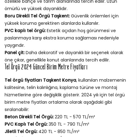
özellikle bahçe ve tarım alanlarında tercih edilir. Uzun
ömürlü ve yüksek dayanıklıdır.
Boru Direkli Tel Örgü Taşkent:
Güvenlik önlemleri için
yüksek koruma gerektiren alanlarda kullanılır.
PVC kaplı tel örgü:
Estetik açıdan hoş görünmesi ve
paslanmaya karşı ekstra koruma sağlaması nedeniyle
yaygındır.
Panel çit:
Daha dekoratif ve dayanıklı bir seçenek olarak
öne çıkar, genellikle konut alanlarında tercih edilir.
Tel Örgü 2024 Güncel Birim Metre Fiyatları
Tel örgü fiyatları Taşkent Konya
, kullanılan malzemenin
kalitesine, telin kalınlığına, kaplama türüne ve montaj
hizmetlerine göre değişiklik gösterir. 2024 yılı için tel örgü
birim metre fiyatları ortalama olarak aşağıdaki gibi
sıralanabilir:
Beton Direkli Tel Örgü:
220 TL - 570 TL/m²
PVC Kaplı Tel Örgü:
350 TL - 790 TL/m²
Jiletli Tel Örgü:
420 TL - 850 TL/m²