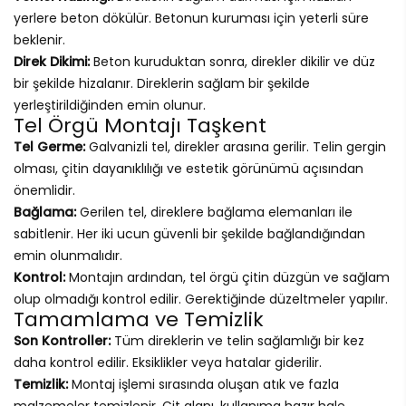
yerlere beton dökülür. Betonun kuruması için yeterli süre
beklenir.
Direk Dikimi:
Beton kuruduktan sonra, direkler dikilir ve düz
bir şekilde hizalanır. Direklerin sağlam bir şekilde
yerleştirildiğinden emin olunur.
Tel Örgü Montajı Taşkent
Tel Germe:
Galvanizli tel, direkler arasına gerilir. Telin gergin
olması, çitin dayanıklılığı ve estetik görünümü açısından
önemlidir.
Bağlama:
Gerilen tel, direklere bağlama elemanları ile
sabitlenir. Her iki ucun güvenli bir şekilde bağlandığından
emin olunmalıdır.
Kontrol:
Montajın ardından, tel örgü çitin düzgün ve sağlam
olup olmadığı kontrol edilir. Gerektiğinde düzeltmeler yapılır.
Tamamlama ve Temizlik
Son Kontroller:
Tüm direklerin ve telin sağlamlığı bir kez
daha kontrol edilir. Eksiklikler veya hatalar giderilir.
Temizlik:
Montaj işlemi sırasında oluşan atık ve fazla
malzemeler temizlenir. Çit alanı, kullanıma hazır hale