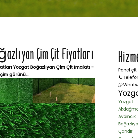
ğazlıyan Çim Çit Fiyatları
Hizm
atları Yozgat Boğazlıyan Çim Çit İmalatı -
Panel çit
çim görünü...
Telefo
Whats
Yozga
Yozgat
Akdağma
Aydıncık
Boğazlıy
Çandır