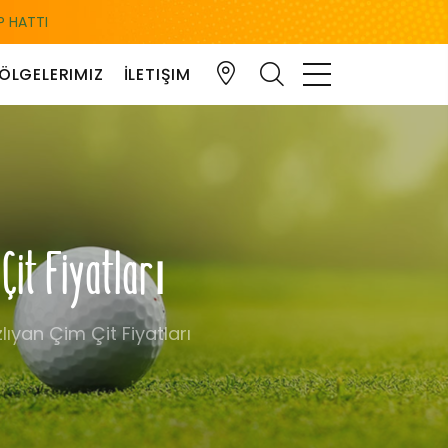
 HATTI
ÖLGELERIMIZ
İLETIŞIM
it Fiyatları
ıyan Çim Çit Fiyatları