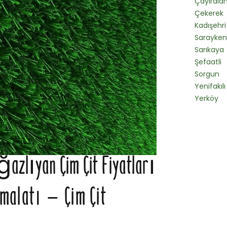
Çayırala
Çekerek
Kadışehri
Sarayken
Sarıkaya
Şefaatli
Sorgun
Yenifakılı
Yerköy
ğazlıyan Çim Çit Fiyatları
malatı – Çim Çit