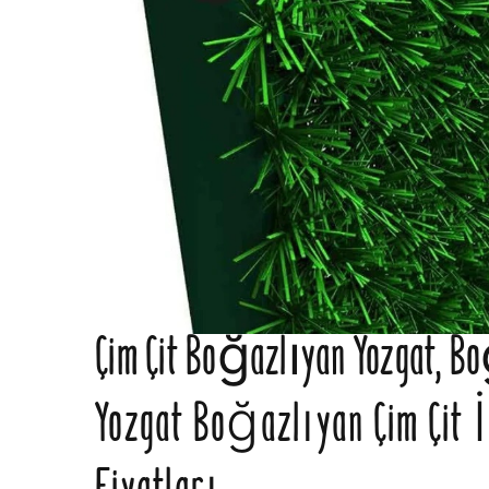
Çim Çit Boğazlıyan Yozgat, Bo
Yozgat Boğazlıyan Çim Çit İ