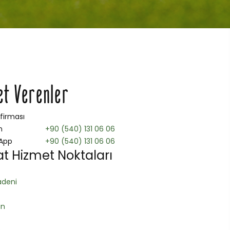
et Verenler
 firması
n
+90 (540) 131 06 06
App
+90 (540) 131 06 06
t Hizmet Noktaları
deni
an