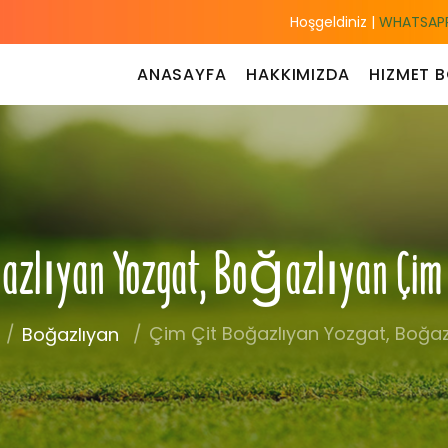
Hoşgeldiniz |
WHATSAPP
ANASAYFA
HAKKIMIZDA
HIZMET B
azlıyan Yozgat, Boğazlıyan Çim Ç
Çim Çit Boğazlıyan Yozgat, Boğazl
Boğazlıyan