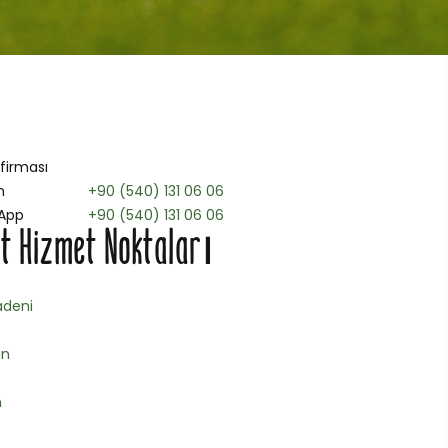
 firması
n
+90 (540) 131 06 06
App
+90 (540) 131 06 06
t Hizmet Noktaları
deni
an
n