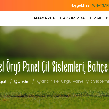
Hoşgeldiniz |
WHATSAPP
ANASAYFA
HAKKIMIZDA
HIZMET B
el Örgü Panel Çit Sistemleri, Bahçe
Çandır Tel Örgü Panel Çit Sisteml
gat
Çandır