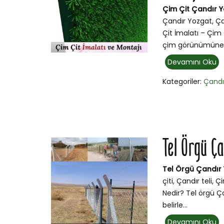
Çim Çit Çandır Y
Çandır Yozgat, Ça
Çit İmalatı – Çim 
çim görünümüne 
Devamını Oku
Kategoriler:
Çandı
Tel Örgü Ç
Tel Örgü Çandır
çiti, Çandır teli,
Nedir? Tel örgü Ça
belirle...
Devamını Oku