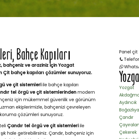
mleri, Bahçe Kapıları
Panel çit
Telefo
, bahçeniz ve araziniz için Yozgat
Whats
Yozga
m Çit bahçe kapıları çözümler sunuyoruz.
gü ve çit sistemleri
ile bahçe kapıları
Yozgat
ndır tel örgü ve çit sistemlerinden
modern
Akdağma
 bahçeniz için mükemmel güvenlik ve görünüm
Aydıncık
uzman ekiplerimizle, bahçenizi çevreleyen
Boğazlıy
ve koruma çözümleri sunuyoruz.
Çandır
Çayırala
teli
Çandır tel örgü ve çit sistemleri
ile
Çekerek
ık hale getirebilirsiniz. Çandır, bahçeniz için