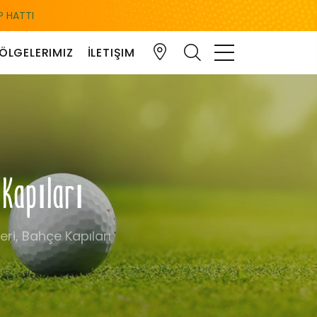
 HATTI
ÖLGELERIMIZ
İLETIŞIM
 Kapıları
eri, Bahçe Kapıları