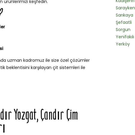
Kadışehri
n ürünlerimizi keşfedin.
Sarayken
?
Sarıkaya
Şefaatli
ler
Sorgun
Yenifakılı
Yerköy
si
unda uzman kadromuz ile size özel çözümler
k beklentisini karşılayan çit sistemleri ile
ndır Yozgat, Çandır Çim
rı