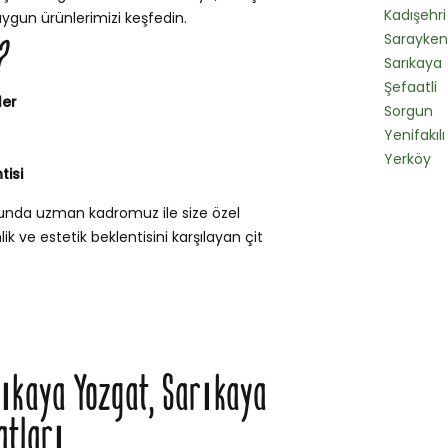
Kadışehri
uygun ürünlerimizi keşfedin.
Sarayken
?
Sarıkaya
Şefaatli
ler
Sorgun
Yenifakılı
Yerköy
tisi
sunda uzman kadromuz ile size özel
k ve estetik beklentisini karşılayan çit
rıkaya Yozgat, Sarıkaya
atları