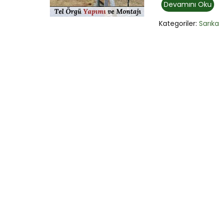
Devamını Oku
Kategoriler:
Sarık