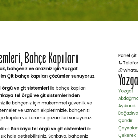
temleri, Bahçe Kapıları
Panel çit
Telefo
ak, bahçeniz ve araziniz için Yozgat
Whats
Yozga
Çim Çit bahçe kapıları çözümler sunuyoruz.
 örgü ve çit sistemleri
ile bahçe kapıları
Yozgat
rıkaya tel örgü ve çit sistemlerinden
Akdağma
miz ile bahçeniz için mükemmel güvenlik ve
Aydıncık
zemeler ve uzman ekiplerimizle, bahçenizi
Boğazlıy
ahçe kapıları ve koruma çözümleri sunuyoruz.
Çandır
Çayırala
liteli
Sarıkaya tel örgü ve çit sistemleri
ile
Çekerek
ık hale getirebilirsiniz. Sarıkaya, bahçeniz