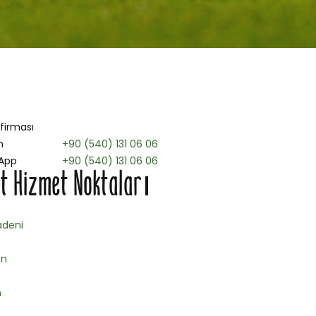
 firması
n
+90 (540) 131 06 06
App
+90 (540) 131 06 06
t Hizmet Noktaları
deni
an
n