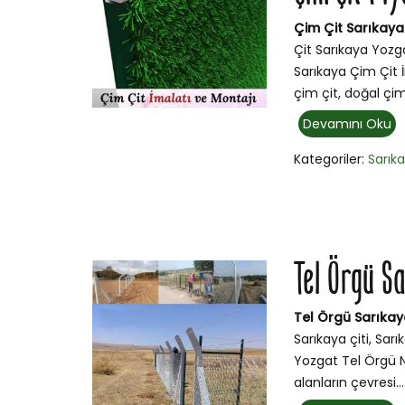
Çim Çit Sarıkaya 
Çit Sarıkaya Yozga
Sarıkaya Çim Çit 
çim çit, doğal çi
Devamını Oku
Kategoriler:
Sarık
Tel Örgü S
Tel Örgü Sarıka
Sarıkaya çiti, Sarı
Yozgat Tel Örgü N
alanların çevresi...