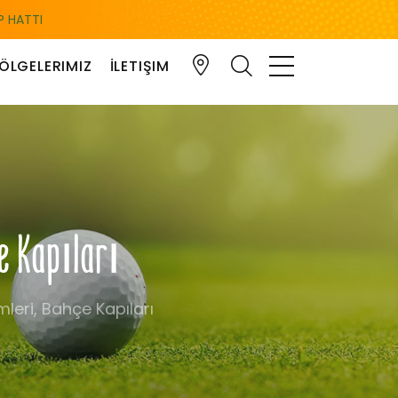
 HATTI
ÖLGELERIMIZ
İLETIŞIM
çe Kapıları
leri, Bahçe Kapıları