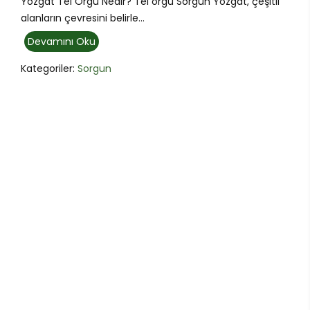
Yozgat Tel Örgü Nedir? Tel örgü Sorgun Yozgat, çeşitli
alanların çevresini belirle...
Devamını Oku
Kategoriler:
Sorgun