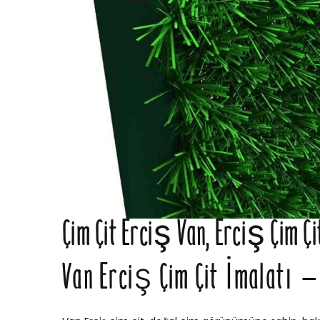
Çim Çit Erciş Van, Erciş Çim Çi
Van Erciş Çim Çit İmalatı – 