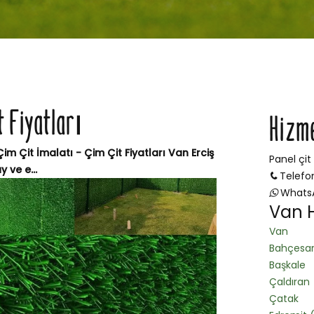
t Fiyatları
Hizm
Çim Çit İmalatı - Çim Çit Fiyatları Van Erciş
Panel çit
 ve e...
Telefo
Whats
Van H
Van
Bahçesa
Başkale
Çaldıran
Çatak