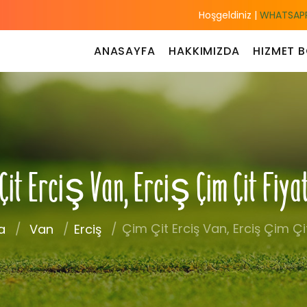
Hoşgeldiniz |
WHATSAPP
ANASAYFA
HAKKIMIZDA
HIZMET B
Çit Erciş Van, Erciş Çim Çit Fiya
Çim Çit Erciş Van, Erciş Çim Çit
a
Van
Erciş