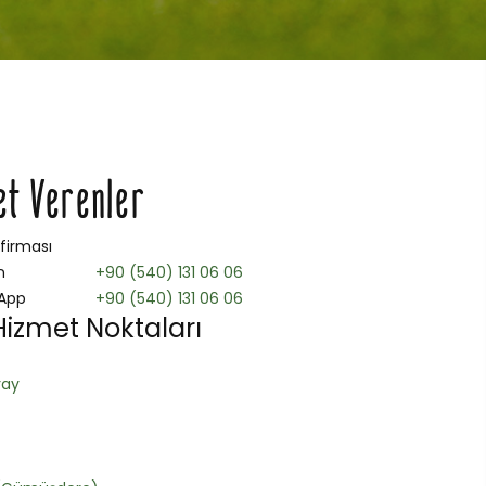
et Verenler
 firması
n
+90 (540) 131 06 06
App
+90 (540) 131 06 06
izmet Noktaları
ray