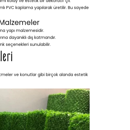
ı kolay ve estetik bir dekoratif çit
ımlı PVC kaplama yapılarak üretilir. Bu sayede
 Malzemeler
na yapı malzemesidir.
na dayanıklı dış katmandır.
nk seçenekleri sunulabilir.
leri
etmeler ve konutlar gibi birçok alanda estetik