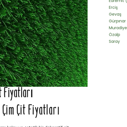
Edremit
Erciş
Gevaş
Gürpınar
Muradiye
Özalp
Saray
t Fiyatları
Çim Çit Fiyatları