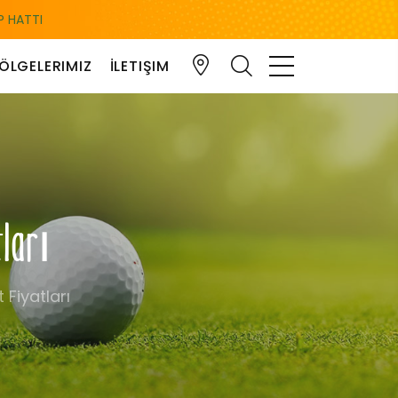
 HATTI
ÖLGELERIMIZ
İLETIŞIM
tları
 Fiyatları