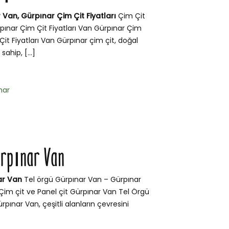
 Van, Gürpınar Çim Çit Fiyatları
Çim Çit
pınar Çim Çit Fiyatları Van Gürpınar Çim
Çit Fiyatları Van Gürpınar çim çit, doğal
sahip, […]
nar
ürpınar Van
ar Van
Tel örgü Gürpınar Van – Gürpınar
i, Çim çit ve Panel çit Gürpınar Van Tel Örgü
rpınar Van, çeşitli alanların çevresini