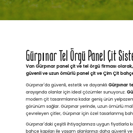
Gürpınar Tel Örgü Panel Çit Sis
Van Gürpınar panel çit ve tel örgü firması olarak,
güvenli ve uzun ömürlü panel çit ve Çim Çit bahç
Gürpınar'da güvenli, estetik ve dayanıklı
Gürpınar te
arayışında olanlar için ideal çözümler sunuyoruz.
Gü
modern çit tasarımlarına kadar geniş ürün yelpaze
görünüm sağlar. Gürpınar yerinde, uzun ömürlü mal
çevreleyen çitler, Gürpınar için özel tasarlanmış b
Gürpınar'daki çeşitli ihtiyaçlarınıza uygun fiyatlarla ka
bahçe kapıları ile yaşam alanlarınızı daha güvenli ve ş