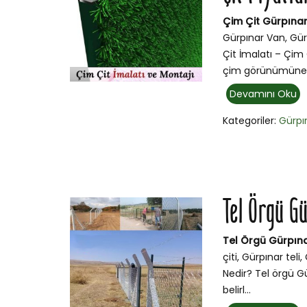
Çim Çit Gürpınar
Gürpınar Van, Gür
Çit İmalatı – Çim 
çim görünümüne 
Devamını Oku
Kategoriler:
Gürpı
Tel Örgü G
Tel Örgü Gürpın
çiti, Gürpınar tel
Nedir? Tel örgü Gü
belirl...