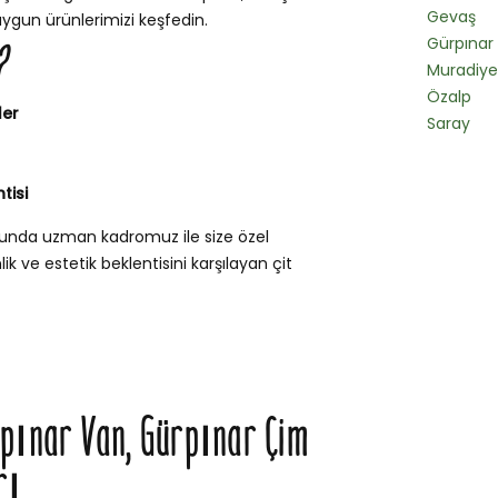
Gevaş
uygun ürünlerimizi keşfedin.
Gürpınar
?
Muradiye
Özalp
ler
Saray
tisi
usunda uzman kadromuz ile size özel
k ve estetik beklentisini karşılayan çit
rpınar Van, Gürpınar Çim
rı