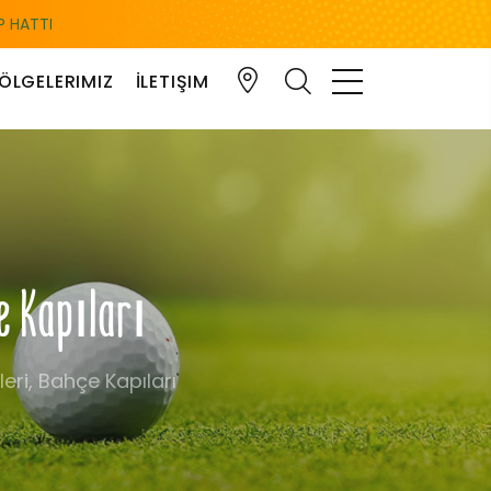
 HATTI
ÖLGELERIMIZ
İLETIŞIM
çe Kapıları
eri, Bahçe Kapıları