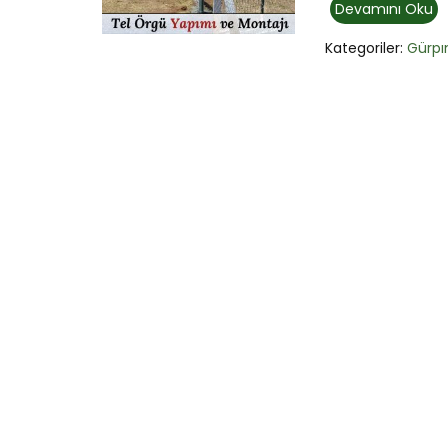
Devamını Oku
Kategoriler:
Gürpı