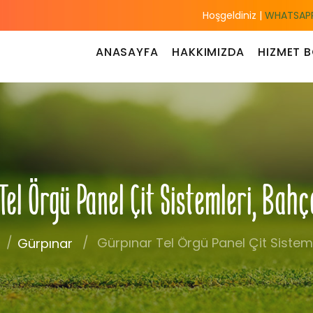
Hoşgeldiniz |
WHATSAPP
ANASAYFA
HAKKIMIZDA
HIZMET B
el Örgü Panel Çit Sistemleri, Bah
Gürpınar Tel Örgü Panel Çit Sisteml
Gürpınar