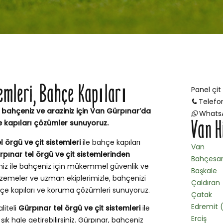
temleri, Bahçe Kapıları
Panel çit
Telefo
 bahçeniz ve araziniz için Van Gürpınar’da
Whats
Van H
e kapıları çözümler sunuyoruz.
l örgü ve çit sistemleri
ile bahçe kapıları
Van
rpınar tel örgü ve çit sistemlerinden
Bahçesa
miz ile bahçeniz için mükemmel güvenlik ve
Başkale
zemeler ve uzman ekiplerimizle, bahçenizi
Çaldıran
ahçe kapıları ve koruma çözümleri sunuyoruz.
Çatak
Edremit
liteli
Gürpınar tel örgü ve çit sistemleri
ile
Erciş
ık hale getirebilirsiniz. Gürpınar, bahçeniz