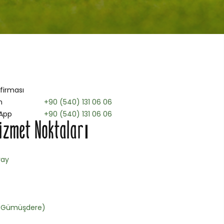
 firması
n
+90 (540) 131 06 06
App
+90 (540) 131 06 06
izmet Noktaları
ray
 (Gümüşdere)