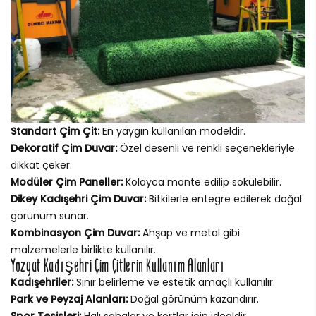
Standart Çim Çit:
En yaygın kullanılan modeldir.
Dekoratif Çim Duvar:
Özel desenli ve renkli seçenekleriyle
dikkat çeker.
Modüler Çim Paneller:
Kolayca monte edilip sökülebilir.
Dikey Kadışehri Çim Duvar:
Bitkilerle entegre edilerek doğal
görünüm sunar.
Kombinasyon Çim Duvar:
Ahşap ve metal gibi
malzemelerle birlikte kullanılır.
Yozgat Kadışehri Çim Çitlerin Kullanım Alanları
Kadışehriler:
Sınır belirleme ve estetik amaçlı kullanılır.
Park ve Peyzaj Alanları:
Doğal görünüm kazandırır.
Spor Tesisleri:
Halı sahalar ve kortlar için idealdir.