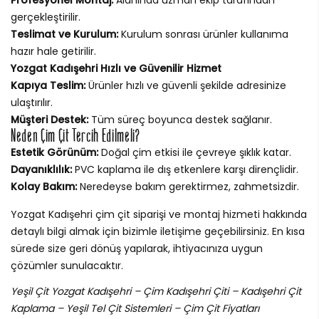
gerçekleştirilir.
Teslimat ve Kurulum:
Kurulum sonrası ürünler kullanıma
hazır hale getirilir.
Yozgat Kadışehri Hızlı ve Güvenilir Hizmet
Kapıya Teslim:
Ürünler hızlı ve güvenli şekilde adresinize
ulaştırılır.
Müşteri Destek:
Tüm süreç boyunca destek sağlanır.
Neden Çim Çit Tercih Edilmeli?
Estetik Görünüm:
Doğal çim etkisi ile çevreye şıklık katar.
Dayanıklılık:
PVC kaplama ile dış etkenlere karşı dirençlidir.
Kolay Bakım:
Neredeyse bakım gerektirmez, zahmetsizdir.
Yozgat Kadışehri çim çit siparişi ve montaj hizmeti hakkında
detaylı bilgi almak için bizimle iletişime geçebilirsiniz. En kısa
sürede size geri dönüş yapılarak, ihtiyacınıza uygun
çözümler sunulacaktır.
Yeşil Çit Yozgat Kadışehri – Çim Kadışehri Çiti – Kadışehri Çit
Kaplama – Yeşil Tel Çit Sistemleri – Çim Çit Fiyatları