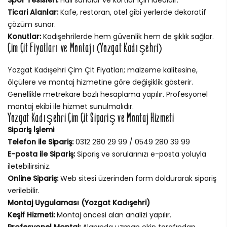
Ticari Alanlar:
Kafe, restoran, otel gibi yerlerde dekoratif
çözüm sunar.
Konutlar:
Kadışehrilerde hem güvenlik hem de şıklık sağlar.
Çim Çit Fiyatları ve Montajı (Yozgat Kadışehri)
Yozgat Kadışehri Çim Çit Fiyatları; malzeme kalitesine,
ölçülere ve montaj hizmetine göre değişiklik gösterir.
Genellikle metrekare bazlı hesaplama yapılır. Profesyonel
montaj ekibi ile hizmet sunulmalıdır.
Yozgat Kadışehri Çim Çit Sipariş ve Montaj Hizmeti
Sipariş İşlemi
Telefon ile Sipariş:
0312 280 29 99 / 0549 280 39 99
E-posta ile Sipariş:
Sipariş ve sorularınızı e-posta yoluyla
iletebilirsiniz.
Online Sipariş:
Web sitesi üzerinden form doldurarak sipariş
verilebilir.
Montaj Uygulaması (Yozgat Kadışehri)
Keşif Hizmeti:
Montaj öncesi alan analizi yapılır.
Profesyonel Montaj:
Alanında uzman ekip tarafından