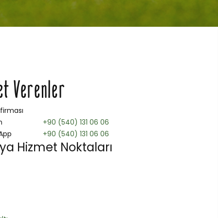
et Verenler
 firması
n
+90 (540) 131 06 06
App
+90 (540) 131 06 06
ya Hizmet Noktaları