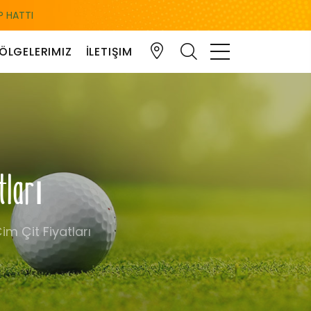
 HATTI
ÖLGELERIMIZ
İLETIŞIM
tları
im Çit Fiyatları