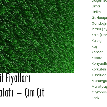
Döşemeal
Elmalı
Finike
Gazipaşa
Gündoğ
İbradı (A
Kale (De
Kaleiçi
Kaş
Kemer
Kepez
Konyaaltı
Korkuteli
it Fiyatları
Kumluca
Manavga
Muratpa
alatı – Çim Çit
Olympos
Serik