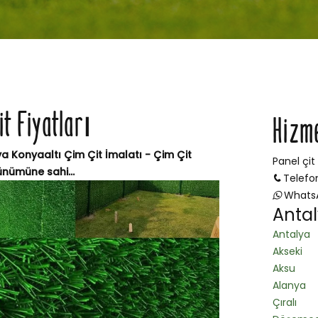
it Fiyatları
Hizm
ya Konyaaltı Çim Çit İmalatı - Çim Çit
Panel çit
ünümüne sahi...
Telefo
Whats
Antal
Antalya
Akseki
Aksu
Alanya
Çıralı