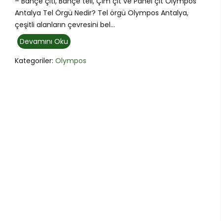
– Bahçe çiti, Bahçe teli, Çim çit ve Panel çit Olympos
Antalya Tel Örgü Nedir? Tel örgü Olympos Antalya,
çeşitli alanların çevresini bel...
Devamını Oku
Kategoriler:
Olympos