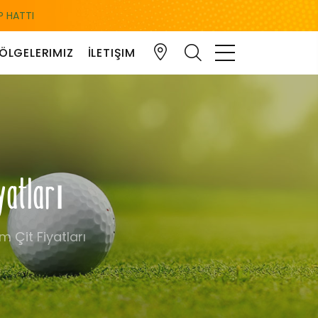
 HATTI
ÖLGELERIMIZ
İLETIŞIM
iyatları
m Çit Fiyatları