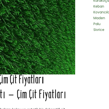
Karakoç
Keban
Kovancıl
Maden
Palu
Sivrice
Çim Çit Fiyatları
tı – Çim Çit Fiyatları