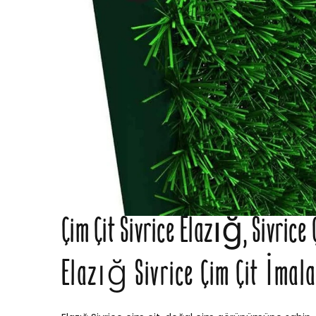
Çim Çit Sivrice Elazığ, Sivrice 
Elazığ Sivrice Çim Çit İmala