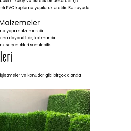
akımı kolay ve estetik bir dekoratif çit
ımlı PVC kaplama yapılarak üretilir. Bu sayede
 Malzemeler
na yapı malzemesidir.
na dayanıklı dış katmandır.
nk seçenekleri sunulabilir.
leri
 işletmeler ve konutlar gibi birçok alanda