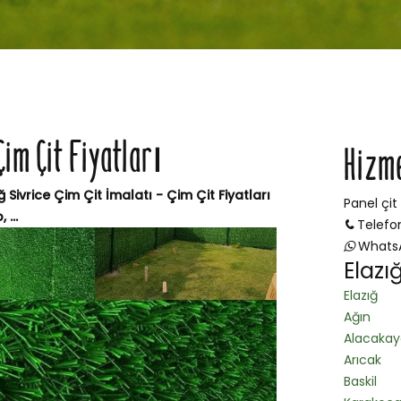
Çim Çit Fiyatları
Hizm
ığ Sivrice Çim Çit İmalatı - Çim Çit Fiyatları
Panel çit
...
Telefo
Whats
Elazı
Elazığ
Ağın
Alacakay
Arıcak
Baskil