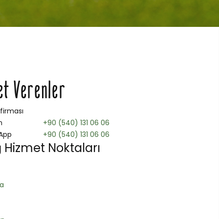
et Verenler
 firması
n
+90 (540) 131 06 06
App
+90 (540) 131 06 06
ğ Hizmet Noktaları
a