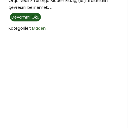
Örgü Nedir? Tel örgü Maden Elazığ, çeşitli alanların
çevresini belirlemek, ...
Devamını Oku
Kategoriler:
Maden