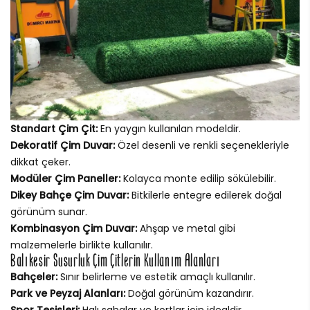
Standart Çim Çit:
En yaygın kullanılan modeldir.
Dekoratif Çim Duvar:
Özel desenli ve renkli seçenekleriyle
dikkat çeker.
Modüler Çim Paneller:
Kolayca monte edilip sökülebilir.
Dikey Bahçe Çim Duvar:
Bitkilerle entegre edilerek doğal
görünüm sunar.
Kombinasyon Çim Duvar:
Ahşap ve metal gibi
malzemelerle birlikte kullanılır.
Balıkesir Susurluk Çim Çitlerin Kullanım Alanları
Bahçeler:
Sınır belirleme ve estetik amaçlı kullanılır.
Park ve Peyzaj Alanları:
Doğal görünüm kazandırır.
Spor Tesisleri:
Halı sahalar ve kortlar için idealdir.