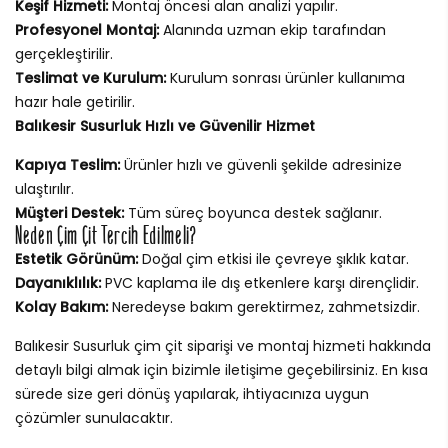
Keşif Hizmeti:
Montaj öncesi alan analizi yapılır.
Profesyonel Montaj:
Alanında uzman ekip tarafından
gerçekleştirilir.
Teslimat ve Kurulum:
Kurulum sonrası ürünler kullanıma
hazır hale getirilir.
Balıkesir Susurluk Hızlı ve Güvenilir Hizmet
Kapıya Teslim:
Ürünler hızlı ve güvenli şekilde adresinize
ulaştırılır.
Müşteri Destek:
Tüm süreç boyunca destek sağlanır.
Neden Çim Çit Tercih Edilmeli?
Estetik Görünüm:
Doğal çim etkisi ile çevreye şıklık katar.
Dayanıklılık:
PVC kaplama ile dış etkenlere karşı dirençlidir.
Kolay Bakım:
Neredeyse bakım gerektirmez, zahmetsizdir.
Balıkesir Susurluk çim çit siparişi ve montaj hizmeti hakkında
detaylı bilgi almak için bizimle iletişime geçebilirsiniz. En kısa
sürede size geri dönüş yapılarak, ihtiyacınıza uygun
çözümler sunulacaktır.