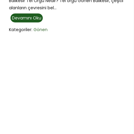
Balıkesir Tel Örgü Nedir? Tel örgü Gönen Balıkesir, çeşitli
alanların çevresini bel...
Devamını Oku
Kategoriler:
Gönen