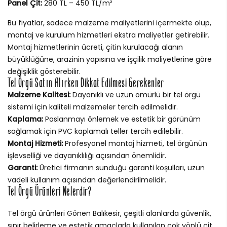
Panel Çit:
280 TL – 450 TL/m²
Bu fiyatlar, sadece malzeme maliyetlerini içermekte olup,
montaj ve kurulum hizmetleri ekstra maliyetler getirebilir.
Montaj hizmetlerinin ücreti, çitin kurulacağı alanın
büyüklüğüne, arazinin yapısına ve işçilik maliyetlerine göre
değişiklik gösterebilir.
Tel Örgü Satın Alırken Dikkat Edilmesi Gerekenler
Malzeme Kalitesi:
Dayanıklı ve uzun ömürlü bir tel örgü
sistemi için kaliteli malzemeler tercih edilmelidir.
Kaplama:
Paslanmayı önlemek ve estetik bir görünüm
sağlamak için PVC kaplamalı teller tercih edilebilir.
Montaj Hizmeti:
Profesyonel montaj hizmeti, tel örgünün
işlevselliği ve dayanıklılığı açısından önemlidir.
Garanti:
Üretici firmanın sunduğu garanti koşulları, uzun
vadeli kullanım açısından değerlendirilmelidir.
Tel Örgü Ürünleri Nelerdir?
Tel örgü ürünleri Gönen Balıkesir, çeşitli alanlarda güvenlik,
sınır belirleme ve estetik amaçlarla kullanılan çok yönlü çit