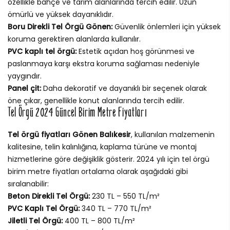
özellikle bahçe ve tarım alanlarında tercih edilir. Uzun
ömürlü ve yüksek dayanıklıdır.
Boru Direkli Tel Örgü Gönen:
Güvenlik önlemleri için yüksek
koruma gerektiren alanlarda kullanılır.
PVC kaplı tel örgü:
Estetik açıdan hoş görünmesi ve
paslanmaya karşı ekstra koruma sağlaması nedeniyle
yaygındır.
Panel çit:
Daha dekoratif ve dayanıklı bir seçenek olarak
öne çıkar, genellikle konut alanlarında tercih edilir.
Tel Örgü 2024 Güncel Birim Metre Fiyatları
Tel örgü fiyatları Gönen Balıkesir
, kullanılan malzemenin
kalitesine, telin kalınlığına, kaplama türüne ve montaj
hizmetlerine göre değişiklik gösterir. 2024 yılı için tel örgü
birim metre fiyatları ortalama olarak aşağıdaki gibi
sıralanabilir:
Beton Direkli Tel Örgü:
230 TL – 550 TL/m²
PVC Kaplı Tel Örgü:
340 TL – 770 TL/m²
Jiletli Tel Örgü:
400 TL – 800 TL/m²