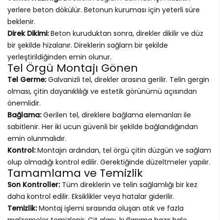
yerlere beton dökülür. Betonun kuruması için yeterli süre
beklenir.
Direk Dikimi:
Beton kuruduktan sonra, direkler dikilir ve düz
bir şekilde hizalanır. Direklerin sağlam bir şekilde
yerleştirildiğinden emin olunur.
Tel Örgü Montajı Gönen
Tel Germe:
Galvanizli tel, direkler arasına gerilir. Telin gergin
olması, çitin dayanıklılığı ve estetik görünümü açısından
önemlidir.
Bağlama:
Gerilen tel, direklere bağlama elemanları ile
sabitlenir. Her iki ucun güvenli bir şekilde bağlandığından
emin olunmalıdır.
Kontrol:
Montajın ardından, tel örgü çitin düzgün ve sağlam
olup olmadığı kontrol edilir. Gerektiğinde düzeltmeler yapılır.
Tamamlama ve Temizlik
Son Kontroller:
Tüm direklerin ve telin sağlamlığı bir kez
daha kontrol edilir. Eksiklikler veya hatalar giderilir.
Temizlik:
Montaj işlemi sırasında oluşan atık ve fazla
malzemeler temizlenir. Çit alanı, kullanıma hazır hale