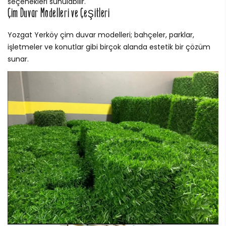
seçenekleri sunulabilir.
Çim Duvar Modelleri ve Çeşitleri
Yozgat Yerköy çim duvar modelleri; bahçeler, parklar,
işletmeler ve konutlar gibi birçok alanda estetik bir çözüm
sunar.