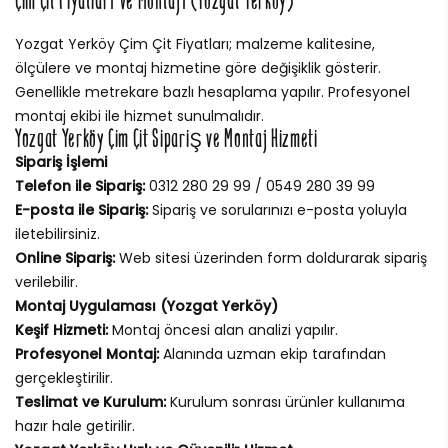
Çim Çit Fiyatları ve Montajı (Yozgat Yerköy)
Yozgat Yerköy Çim Çit Fiyatları; malzeme kalitesine,
ölçülere ve montaj hizmetine göre değişiklik gösterir.
Genellikle metrekare bazlı hesaplama yapılır. Profesyonel
montaj ekibi ile hizmet sunulmalıdır.
Yozgat Yerköy Çim Çit Sipariş ve Montaj Hizmeti
Sipariş İşlemi
Telefon ile Sipariş:
0312 280 29 99 / 0549 280 39 99
E-posta ile Sipariş:
Sipariş ve sorularınızı e-posta yoluyla
iletebilirsiniz.
Online Sipariş:
Web sitesi üzerinden form doldurarak sipariş
verilebilir.
Montaj Uygulaması (Yozgat Yerköy)
Keşif Hizmeti:
Montaj öncesi alan analizi yapılır.
Profesyonel Montaj:
Alanında uzman ekip tarafından
gerçekleştirilir.
Teslimat ve Kurulum:
Kurulum sonrası ürünler kullanıma
hazır hale getirilir.