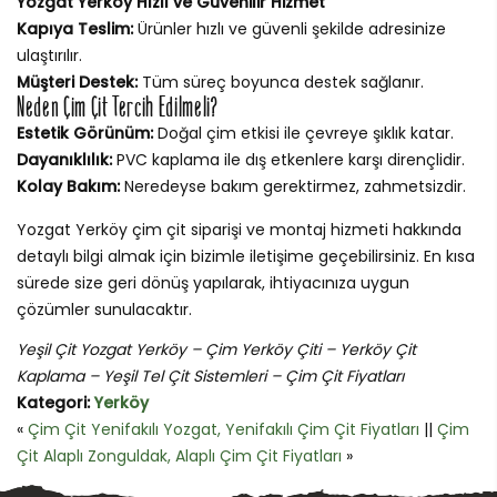
Yozgat Yerköy Hızlı ve Güvenilir Hizmet
Kapıya Teslim:
Ürünler hızlı ve güvenli şekilde adresinize
ulaştırılır.
Müşteri Destek:
Tüm süreç boyunca destek sağlanır.
Neden Çim Çit Tercih Edilmeli?
Estetik Görünüm:
Doğal çim etkisi ile çevreye şıklık katar.
Dayanıklılık:
PVC kaplama ile dış etkenlere karşı dirençlidir.
Kolay Bakım:
Neredeyse bakım gerektirmez, zahmetsizdir.
Yozgat Yerköy çim çit siparişi ve montaj hizmeti hakkında
detaylı bilgi almak için bizimle iletişime geçebilirsiniz. En kısa
sürede size geri dönüş yapılarak, ihtiyacınıza uygun
çözümler sunulacaktır.
Yeşil Çit Yozgat Yerköy – Çim Yerköy Çiti – Yerköy Çit
Kaplama – Yeşil Tel Çit Sistemleri – Çim Çit Fiyatları
Kategori:
Yerköy
«
Çim Çit Yenifakılı Yozgat, Yenifakılı Çim Çit Fiyatları
||
Çim
Çit Alaplı Zonguldak, Alaplı Çim Çit Fiyatları
»