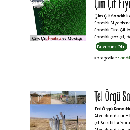
Çim Çit Fiy
Çim Çit Sandıklı 
Sandıklı Afyonkara
Sandıklı Çim Çit İ
Sandıklı çim çit, 
Devamını Oku
Kategoriler:
Sandık
Tel Örgü S
Tel Örgü Sandıkl
Afyonkarahisar – B
çit Sandıklı Afyon
Afyonkarahisar, çeş