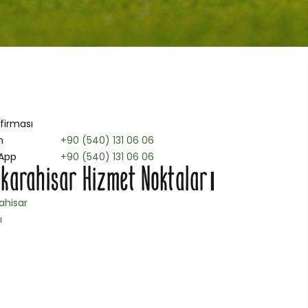
 firması
n
+90 (540) 131 06 06
App
+90 (540) 131 06 06
karahisar Hizmet Noktaları
ahisar
ı