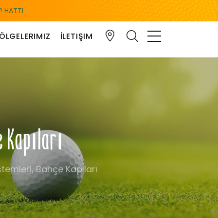
 HATTI
ÖLGELERIMIZ
İLETIŞIM
e Kapıları
stemleri, Bahçe Kapıları