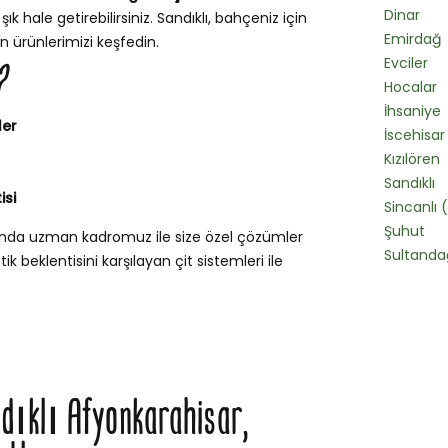
Dinar
k hale getirebilirsiniz. Sandıklı, bahçeniz için
Emirdağ
n ürünlerimizi keşfedin.
Evciler
?
Hocalar
İhsaniye
ler
İscehisar
Kızılören
Sandıklı
isi
Sincanlı
Şuhut
sunda uzman kadromuz ile size özel çözümler
Sultanda
k beklentisini karşılayan çit sistemleri ile
ndıklı Afyonkarahisar,