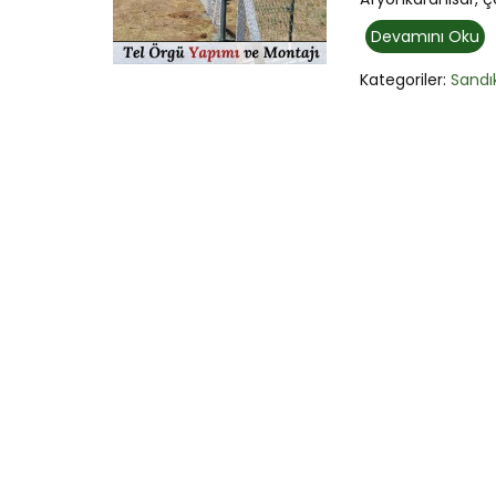
Devamını Oku
Kategoriler:
Sandık