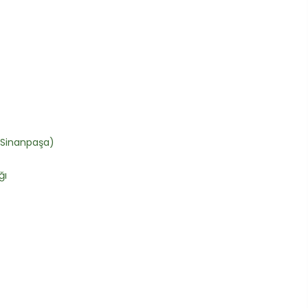
 (Sinanpaşa)
ğı