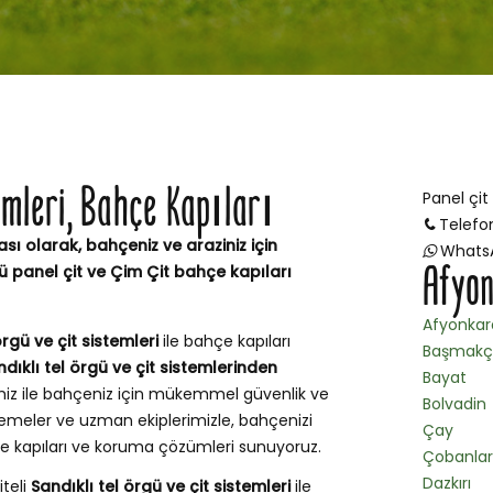
temleri, Bahçe Kapıları
Panel çit
Telefo
sı olarak, bahçeniz ve araziniz için
Whats
Afyon
 panel çit ve Çim Çit bahçe kapıları
Afyonkar
örgü ve çit sistemleri
ile bahçe kapıları
Başmakç
dıklı tel örgü ve çit sistemlerinden
Bayat
miz ile bahçeniz için mükemmel güvenlik ve
Bolvadin
emeler ve uzman ekiplerimizle, bahçenizi
Çay
hçe kapıları ve koruma çözümleri sunuyoruz.
Çobanlar
Dazkırı
iteli
Sandıklı tel örgü ve çit sistemleri
ile