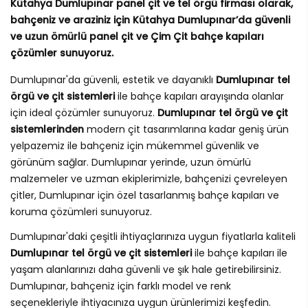
Kütahya Dumlupınar panel çit ve tel örgü firması olarak,
bahçeniz ve araziniz için Kütahya Dumlupınar’da güvenli
ve uzun ömürlü panel çit ve Çim Çit bahçe kapıları
çözümler sunuyoruz.
Dumlupınar'da güvenli, estetik ve dayanıklı
Dumlupınar tel
örgü ve çit sistemleri
ile bahçe kapıları arayışında olanlar
için ideal çözümler sunuyoruz.
Dumlupınar tel örgü ve çit
sistemlerinden
modern çit tasarımlarına kadar geniş ürün
yelpazemiz ile bahçeniz için mükemmel güvenlik ve
görünüm sağlar. Dumlupınar yerinde, uzun ömürlü
malzemeler ve uzman ekiplerimizle, bahçenizi çevreleyen
çitler, Dumlupınar için özel tasarlanmış bahçe kapıları ve
koruma çözümleri sunuyoruz.
Dumlupınar'daki çeşitli ihtiyaçlarınıza uygun fiyatlarla kaliteli
Dumlupınar tel örgü ve çit sistemleri
ile bahçe kapıları ile
yaşam alanlarınızı daha güvenli ve şık hale getirebilirsiniz.
Dumlupınar, bahçeniz için farklı model ve renk
seçenekleriyle ihtiyacınıza uygun ürünlerimizi keşfedin.