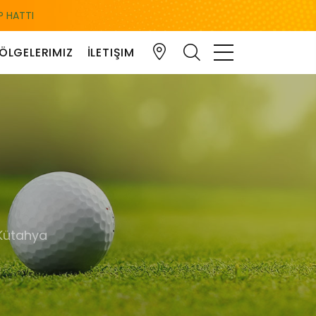
 HATTI
ÖLGELERIMIZ
İLETIŞIM
Kütahya