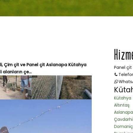
Hizm
i, Çim çit ve Panel çit Aslanapa Kütahya
Panel çit
alanların çe...
Telefo
Whats
Kütah
Kütahya
Altıntaş
Aslanapa
Çavdarhi
Domaniç