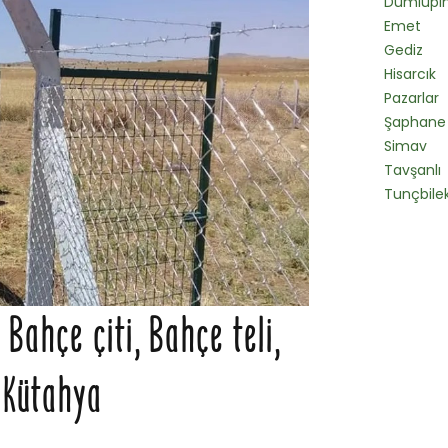
Dumlupı
Emet
Gediz
Hisarcık
Pazarlar
Şaphane
Simav
Tavşanlı
Tunçbile
Bahçe çiti, Bahçe teli,
a Kütahya