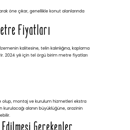
rak öne çıkar, genellikle konut alanlarında
etre Fiyatları
lzemenin kalitesine, telin kalınlığına, kaplama
. 2024 yılı için tel örgü birim metre fiyatları
e olup, montaj ve kurulum hizmetleri ekstra
itin kurulacağı alanın büyüklüğüne, arazinin
bilir.
t Edilmesi Gerekenler