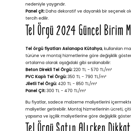
nedeniyle yaygındır.
Panel çit:
Daha dekoratif ve dayanıklı bir seçenek ola
tercih edilir.
Tel Örgü 2024 Güncel Birim M
Tel örgü fiyatları Aslanapa Kütahya
, kullanılan ma
türüne ve montaj hizmetlerine göre değişiklik gösterir
ortalama olarak aşağıdaki gibi sıralanabilir:
Beton Direkli Tel Örgü:
220 TL - 570 TL/m²
PVC Kaplı Tel Örgü:
350 TL - 790 TL/m²
Jiletli Tel Örgü:
420 TL - 850 TL/m²
Panel Çit:
300 TL - 470 TL/m²
Bu fiyatlar, sadece malzeme maliyetlerini içermekt
maliyetler getirebilir. Montaj hizmetlerinin ücreti, ç
yapısına ve işçilik maliyetlerine göre değişiklik göstere
Tel Örgü Satın Alırken Dikka