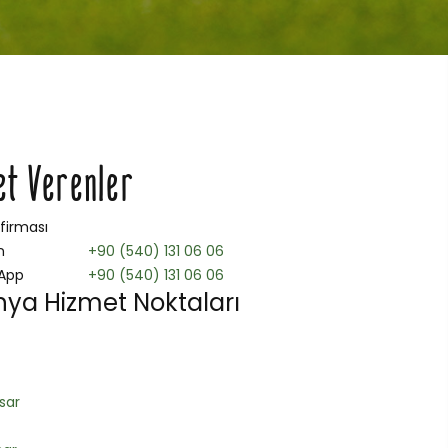
et Verenler
 firması
n
+90 (540) 131 06 06
App
+90 (540) 131 06 06
ya Hizmet Noktaları
sar