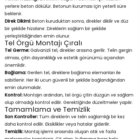
yerlere beton dökülür. Betonun kuruması için yeterli süre
beklenir.
Direk Dikimi:
Beton kuruduktan sonra, direkler dikilir ve düz
bir şekilde hizalanır. Direklerin sağlam bir şekilde
yerleştirildiğinden emin olunur.
Tel Örgü Montajı Çıralı
Tel Germe:
Galvanizli tel, direkler arasına gerilir. Telin gergin
olması, çitin dayanıklılığı ve estetik görünümü açısından
önemlidir.
Bağlama:
Gerilen tel, direklere bağlama elemanları ile
sabitlenir. Her iki ucun güvenli bir şekilde bağlandığından
emin olunmalıdır.
Kontrol:
Montajın ardından, tel örgü çitin düzgün ve sağlam
olup olmadığı kontrol edilir. Gerektiğinde düzeltmeler yapılır.
Tamamlama ve Temizlik
Son Kontroller:
Tüm direklerin ve telin sağlamlığı bir kez
daha kontrol edilir. Eksiklikler veya hatalar giderilir.
Temizlik:
Montaj işlemi sırasında oluşan atık ve fazla
malzemeler temizlenir. Çit alanı, kullanıma hazır hale