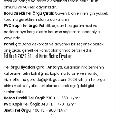
özellikle bahçe ve tarım alanlarında tercih edilir. Uzun
ömürlü ve yüksek dayanıklıdır.
Boru Direkli Tel Örgü Çıralı:
Güvenlik önlemleri için yüksek
koruma gerektiren alanlarda kullanılır.
PVC kaplı tel örgü:
Estetik açıdan hoş görünmesi ve
paslanmaya karşı ekstra koruma sağlaması nedeniyle
yaygındır.
Panel çit:
Daha dekoratif ve dayanıklı bir seçenek olarak
öne çıkar, genellikle konut alanlarında tercih edilir.
Tel Örgü 2024 Güncel Birim Metre Fiyatları
Tel örgü fiyatları Çıralı Antalya
, kullanılan malzemenin
kalitesine, telin kalınlığına, kaplama türüne ve montaj
hizmetlerine göre değişiklik gösterir. 2024 yılı için tel örgü
birim metre fiyatları ortalama olarak aşağıdaki gibi
sıralanabilir:
Beton Direkli Tel Örgü:
230 TL – 550 TL/m²
PVC Kaplı Tel Örgü:
340 TL – 770 TL/m²
Jiletli Tel Örgü:
400 TL – 800 TL/m²