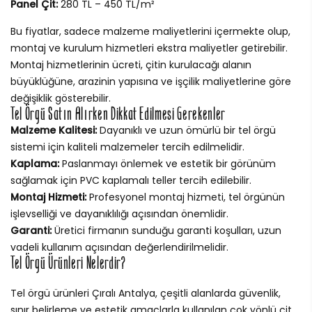
Panel Çit:
280 TL – 450 TL/m²
Bu fiyatlar, sadece malzeme maliyetlerini içermekte olup,
montaj ve kurulum hizmetleri ekstra maliyetler getirebilir.
Montaj hizmetlerinin ücreti, çitin kurulacağı alanın
büyüklüğüne, arazinin yapısına ve işçilik maliyetlerine göre
değişiklik gösterebilir.
Tel Örgü Satın Alırken Dikkat Edilmesi Gerekenler
Malzeme Kalitesi:
Dayanıklı ve uzun ömürlü bir tel örgü
sistemi için kaliteli malzemeler tercih edilmelidir.
Kaplama:
Paslanmayı önlemek ve estetik bir görünüm
sağlamak için PVC kaplamalı teller tercih edilebilir.
Montaj Hizmeti:
Profesyonel montaj hizmeti, tel örgünün
işlevselliği ve dayanıklılığı açısından önemlidir.
Garanti:
Üretici firmanın sunduğu garanti koşulları, uzun
vadeli kullanım açısından değerlendirilmelidir.
Tel Örgü Ürünleri Nelerdir?
Tel örgü ürünleri Çıralı Antalya, çeşitli alanlarda güvenlik,
sınır belirleme ve estetik amaçlarla kullanılan çok yönlü çit