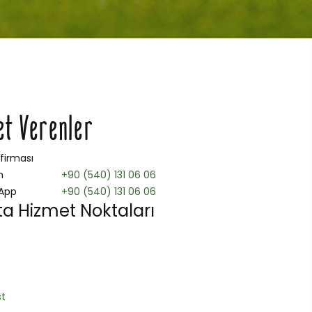
et Verenler
 firması
n
+90 (540) 131 06 06
App
+90 (540) 131 06 06
ta Hizmet Noktaları
t