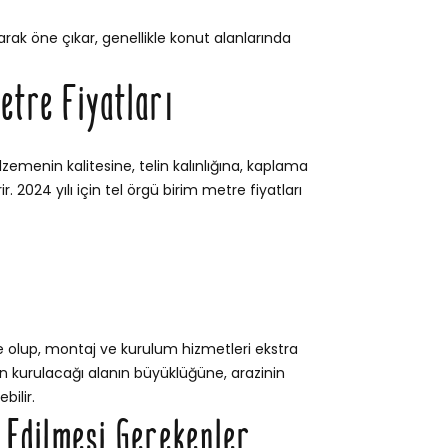
rak öne çıkar, genellikle konut alanlarında
etre Fiyatları
lzemenin kalitesine, telin kalınlığına, kaplama
. 2024 yılı için tel örgü birim metre fiyatları
e olup, montaj ve kurulum hizmetleri ekstra
itin kurulacağı alanın büyüklüğüne, arazinin
bilir.
t Edilmesi Gerekenler