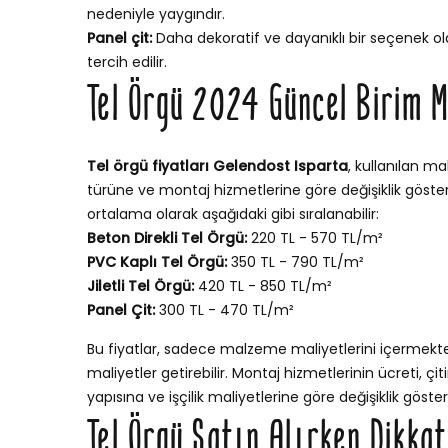
nedeniyle yaygındır.
Panel çit:
Daha dekoratif ve dayanıklı bir seçenek ola
tercih edilir.
Tel Örgü 2024 Güncel Birim M
Tel örgü fiyatları Gelendost Isparta
, kullanılan ma
türüne ve montaj hizmetlerine göre değişiklik gösterir
ortalama olarak aşağıdaki gibi sıralanabilir:
Beton Direkli Tel Örgü:
220 TL - 570 TL/m²
PVC Kaplı Tel Örgü:
350 TL - 790 TL/m²
Jiletli Tel Örgü:
420 TL - 850 TL/m²
Panel Çit:
300 TL - 470 TL/m²
Bu fiyatlar, sadece malzeme maliyetlerini içermekt
maliyetler getirebilir. Montaj hizmetlerinin ücreti, ç
yapısına ve işçilik maliyetlerine göre değişiklik göstere
Tel Örgü Satın Alırken Dikka