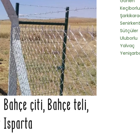
Gönen
Keçiborlu
Şarkikar
Senirken
Sütçüler
Uluborlu
Yalvaç
Yenişarb
Bahçe çiti, Bahçe teli,
t Isparta