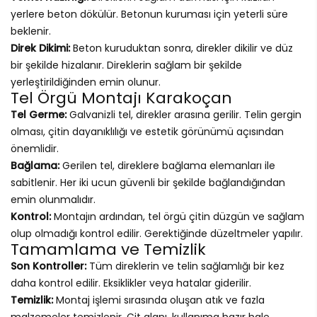
yerlere beton dökülür. Betonun kuruması için yeterli süre
beklenir.
Direk Dikimi:
Beton kuruduktan sonra, direkler dikilir ve düz
bir şekilde hizalanır. Direklerin sağlam bir şekilde
yerleştirildiğinden emin olunur.
Tel Örgü Montajı Karakoçan
Tel Germe:
Galvanizli tel, direkler arasına gerilir. Telin gergin
olması, çitin dayanıklılığı ve estetik görünümü açısından
önemlidir.
Bağlama:
Gerilen tel, direklere bağlama elemanları ile
sabitlenir. Her iki ucun güvenli bir şekilde bağlandığından
emin olunmalıdır.
Kontrol:
Montajın ardından, tel örgü çitin düzgün ve sağlam
olup olmadığı kontrol edilir. Gerektiğinde düzeltmeler yapılır.
Tamamlama ve Temizlik
Son Kontroller:
Tüm direklerin ve telin sağlamlığı bir kez
daha kontrol edilir. Eksiklikler veya hatalar giderilir.
Temizlik:
Montaj işlemi sırasında oluşan atık ve fazla
malzemeler temizlenir. Çit alanı, kullanıma hazır hale