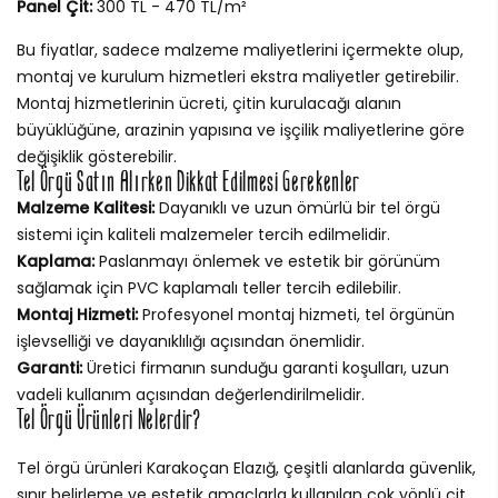
Panel Çit:
300 TL - 470 TL/m²
Bu fiyatlar, sadece malzeme maliyetlerini içermekte olup,
montaj ve kurulum hizmetleri ekstra maliyetler getirebilir.
Montaj hizmetlerinin ücreti, çitin kurulacağı alanın
büyüklüğüne, arazinin yapısına ve işçilik maliyetlerine göre
değişiklik gösterebilir.
Tel Örgü Satın Alırken Dikkat Edilmesi Gerekenler
Malzeme Kalitesi:
Dayanıklı ve uzun ömürlü bir tel örgü
sistemi için kaliteli malzemeler tercih edilmelidir.
Kaplama:
Paslanmayı önlemek ve estetik bir görünüm
sağlamak için PVC kaplamalı teller tercih edilebilir.
Montaj Hizmeti:
Profesyonel montaj hizmeti, tel örgünün
işlevselliği ve dayanıklılığı açısından önemlidir.
Garanti:
Üretici firmanın sunduğu garanti koşulları, uzun
vadeli kullanım açısından değerlendirilmelidir.
Tel Örgü Ürünleri Nelerdir?
Tel örgü ürünleri Karakoçan Elazığ, çeşitli alanlarda güvenlik,
sınır belirleme ve estetik amaçlarla kullanılan çok yönlü çit