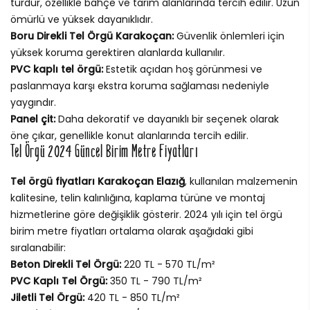
türdür, özellikle bahçe ve tarım alanlarında tercih edilir. Uzun
ömürlü ve yüksek dayanıklıdır.
Boru Direkli Tel Örgü Karakoçan:
Güvenlik önlemleri için
yüksek koruma gerektiren alanlarda kullanılır.
PVC kaplı tel örgü:
Estetik açıdan hoş görünmesi ve
paslanmaya karşı ekstra koruma sağlaması nedeniyle
yaygındır.
Panel çit:
Daha dekoratif ve dayanıklı bir seçenek olarak
öne çıkar, genellikle konut alanlarında tercih edilir.
Tel Örgü 2024 Güncel Birim Metre Fiyatları
Tel örgü fiyatları Karakoçan Elazığ
, kullanılan malzemenin
kalitesine, telin kalınlığına, kaplama türüne ve montaj
hizmetlerine göre değişiklik gösterir. 2024 yılı için tel örgü
birim metre fiyatları ortalama olarak aşağıdaki gibi
sıralanabilir:
Beton Direkli Tel Örgü:
220 TL - 570 TL/m²
PVC Kaplı Tel Örgü:
350 TL - 790 TL/m²
Jiletli Tel Örgü:
420 TL - 850 TL/m²