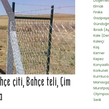
Döşemeal
Elmalı
Finike
Gazipaşa
Gündoğ
İbradı (A
Kale (De
Kaleiçi
Kaş
Kemer
Kepez
Konyaaltı
Korkuteli
Kumluca
çe çiti, Bahçe teli, Çim
Manavga
Muratpa
a
Olympos
Serik