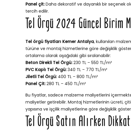
Panel çit:
Daha dekoratif ve dayanıklı bir seçenek ola
tercih edilir.
Tel Örgü 2024 Güncel Birim M
Tel örgü fiyatları Kemer Antalya
, kullanılan malzem
türüne ve montaj hizmetlerine göre değişiklik gösterir
ortalama olarak aşağıdaki gibi sıralanabilir:
Beton Direkli Tel Örgü:
230 TL – 550 TL/m²
PVC Kaplı Tel Örgü:
340 TL – 770 TL/m²
Jiletli Tel Örgü:
400 TL – 800 TL/m²
Panel Çit:
280 TL – 450 TL/m²
Bu fiyatlar, sadece malzeme maliyetlerini içermekt
maliyetler getirebilir. Montaj hizmetlerinin ücreti, ç
yapısına ve işçilik maliyetlerine göre değişiklik göstere
Tel Örgü Satın Alırken Dikka