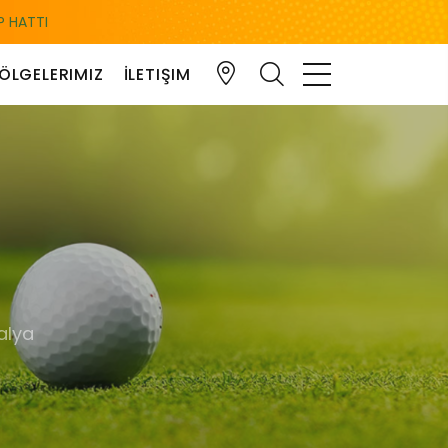
 HATTI
ÖLGELERIMIZ
İLETIŞIM
alya