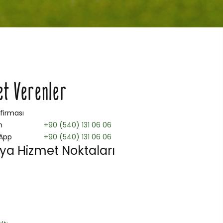
et Verenler
 firması
n
+90 (540) 131 06 06
App
+90 (540) 131 06 06
ya Hizmet Noktaları