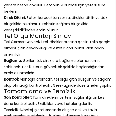
yerlere beton dökülür. Betonun kuruması için yeterli süre
beklenir.
Direk Dikimi:
Beton kuruduktan sonra, direkler dikilir ve düz
bir şekilde hizalanır. Direklerin sağlam bir şekilde
yerleştirildiğinden emin olunur.
Tel Örgü Montajı Simav
Tel Germe:
Galvanizli tel, direkler arasına gerilir. Telin gergin
olması, çitin dayanıklılığı ve estetik görünümü açısından
önemlidir.
Bağlama:
Gerilen tel, direklere bağlama elemanları ile
sabitlenir. Her iki ucun güvenli bir şekilde bağlandığından
emin olunmalıdır.
Kontrol:
Montajın ardından, tel örgü çitin düzgün ve sağlam
olup olmadığı kontrol edilir. Gerektiğinde düzeltmeler yapılır.
Tamamlama ve Temizlik
Son Kontroller:
Tüm direklerin ve telin sağlamlığı bir kez
daha kontrol edilir. Eksiklikler veya hatalar giderilir.
Temizlik:
Montaj işlemi sırasında oluşan atık ve fazla
malzemeler temizlenir. Çit alanı, kullanıma hazır hale