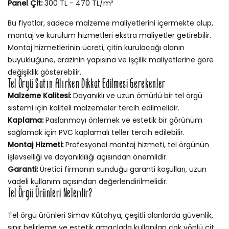
Panel Çit:
300 TL - 470 TL/m²
Bu fiyatlar, sadece malzeme maliyetlerini içermekte olup,
montaj ve kurulum hizmetleri ekstra maliyetler getirebilir.
Montaj hizmetlerinin ücreti, çitin kurulacağı alanın
büyüklüğüne, arazinin yapısına ve işçilik maliyetlerine göre
değişiklik gösterebilir.
Tel Örgü Satın Alırken Dikkat Edilmesi Gerekenler
Malzeme Kalitesi:
Dayanıklı ve uzun ömürlü bir tel örgü
sistemi için kaliteli malzemeler tercih edilmelidir.
Kaplama:
Paslanmayı önlemek ve estetik bir görünüm
sağlamak için PVC kaplamalı teller tercih edilebilir.
Montaj Hizmeti:
Profesyonel montaj hizmeti, tel örgünün
işlevselliği ve dayanıklılığı açısından önemlidir.
Garanti:
Üretici firmanın sunduğu garanti koşulları, uzun
vadeli kullanım açısından değerlendirilmelidir.
Tel Örgü Ürünleri Nelerdir?
Tel örgü ürünleri Simav Kütahya, çeşitli alanlarda güvenlik,
sınır belirleme ve estetik amaçlarla kullanılan çok yönlü çit