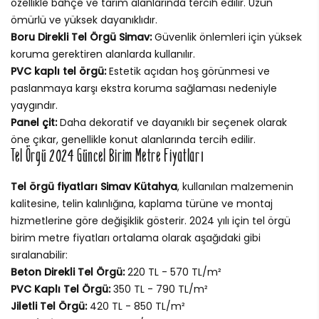
özellikle bahçe ve tarım alanlarında tercih edilir. Uzun
ömürlü ve yüksek dayanıklıdır.
Boru Direkli Tel Örgü Simav:
Güvenlik önlemleri için yüksek
koruma gerektiren alanlarda kullanılır.
PVC kaplı tel örgü:
Estetik açıdan hoş görünmesi ve
paslanmaya karşı ekstra koruma sağlaması nedeniyle
yaygındır.
Panel çit:
Daha dekoratif ve dayanıklı bir seçenek olarak
öne çıkar, genellikle konut alanlarında tercih edilir.
Tel Örgü 2024 Güncel Birim Metre Fiyatları
Tel örgü fiyatları Simav Kütahya
, kullanılan malzemenin
kalitesine, telin kalınlığına, kaplama türüne ve montaj
hizmetlerine göre değişiklik gösterir. 2024 yılı için tel örgü
birim metre fiyatları ortalama olarak aşağıdaki gibi
sıralanabilir:
Beton Direkli Tel Örgü:
220 TL - 570 TL/m²
PVC Kaplı Tel Örgü:
350 TL - 790 TL/m²
Jiletli Tel Örgü:
420 TL - 850 TL/m²