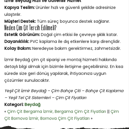
İzmir Beydağ Hızlı ve Güvenilir Hizmet
Kapıya Teslim:
Ürünler hızlı ve güvenli şekilde adresinize
ulaştırılır.
Müşteri Destek:
Tüm süreç boyunca destek sağlanır.
Neden Çim Çit Tercih Edilmeli?
Estetik Görünüm:
Doğal çim etkisi ile çevreye şıklık katar.
Dayanıklılık:
PVC kaplama ile dış etkenlere karşı dirençlidir.
Kolay Bakım:
Neredeyse bakım gerektirmez, zahmetsizdir.
İzmir Beydağ çim çit siparişi ve montaj hizmeti hakkında
detaylı bilgi almak için bizimle iletişime geçebilirsiniz. En kısa
sürede size geri dönüş yapılarak, ihtiyacınıza uygun
çözümler sunulacaktır.
Yeşil Çit İzmir Beydağ – Çim Bahçe Çiti – Bahçe Çit Kaplama
– Yeşil Tel Çit Sistemleri – Çim Çit Fiyatları
Kategori:
Beydağ
«
Çim Çit Bergama İzmir, Bergama Çim Çit Fiyatları
||
Çim
Çit Bornova İzmir, Bornova Çim Çit Fiyatları
»