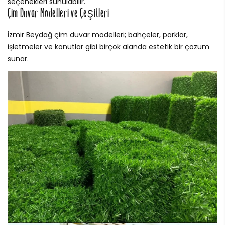
seçenekleri sunulabilir.
Çim Duvar Modelleri ve Çeşitleri
İzmir Beydağ çim duvar modelleri; bahçeler, parklar,
işletmeler ve konutlar gibi birçok alanda estetik bir çözüm
sunar.