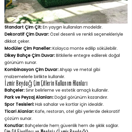
Standart Çim Çit:
En yaygın kullanılan modeldir.
Dekoratif Çim Duvar:
Özel desenli ve renkli seçenekleriyle
dikkat çeker.
Modüler Çim Paneller:
Kolayca monte edilip sökülebilir.
Dikey Bahçe Çim Duvar:
Bitkilerle entegre edilerek doğal
görünüm sunar.
Kombinasyon Çim Duvar:
Ahşap ve metal gibi
malzemelerle birlikte kullanılır.
İzmir Beydağ Çim Çitlerin Kullanım Alanları
Bahçeler:
Sınır belirleme ve estetik amaçlı kullanılır.
Park ve Peyzaj Alanları:
Doğal görünüm kazandırır.
Spor Tesisleri:
Halı sahalar ve kortlar için idealdir.
Ticari Alanlar:
Kafe, restoran, otel gibi yerlerde dekoratif
çözüm sunar.
Konutlar:
Bahçelerde hem güvenlik hem de şıklık sağlar.