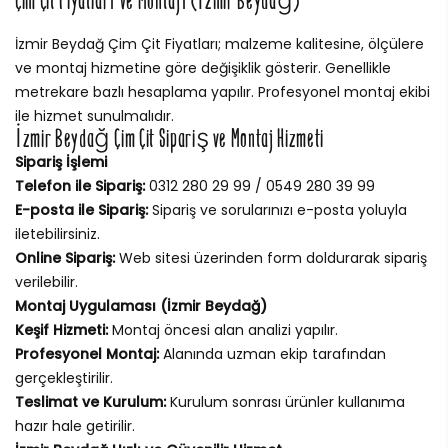
Çim Çit Fiyatları ve Montajı (İzmir Beydağ)
İzmir Beydağ Çim Çit Fiyatları; malzeme kalitesine, ölçülere
ve montaj hizmetine göre değişiklik gösterir. Genellikle
metrekare bazlı hesaplama yapılır. Profesyonel montaj ekibi
ile hizmet sunulmalıdır.
İzmir Beydağ Çim Çit Sipariş ve Montaj Hizmeti
Sipariş İşlemi
Telefon ile Sipariş:
0312 280 29 99 / 0549 280 39 99
E-posta ile Sipariş:
Sipariş ve sorularınızı e-posta yoluyla
iletebilirsiniz.
Online Sipariş:
Web sitesi üzerinden form doldurarak sipariş
verilebilir.
Montaj Uygulaması (İzmir Beydağ)
Keşif Hizmeti:
Montaj öncesi alan analizi yapılır.
Profesyonel Montaj:
Alanında uzman ekip tarafından
gerçekleştirilir.
Teslimat ve Kurulum:
Kurulum sonrası ürünler kullanıma
hazır hale getirilir.