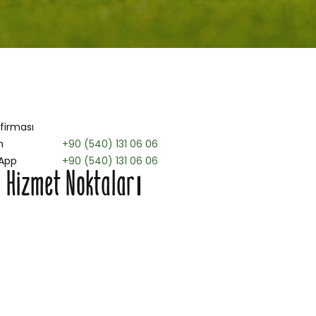
 firması
n
+90 (540) 131 06 06
App
+90 (540) 131 06 06
 Hizmet Noktaları