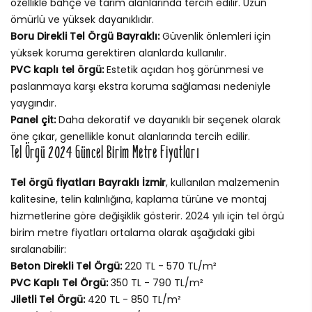
özellikle bahçe ve tarım alanlarında tercih edilir. Uzun
ömürlü ve yüksek dayanıklıdır.
Boru Direkli Tel Örgü Bayraklı:
Güvenlik önlemleri için
yüksek koruma gerektiren alanlarda kullanılır.
PVC kaplı tel örgü:
Estetik açıdan hoş görünmesi ve
paslanmaya karşı ekstra koruma sağlaması nedeniyle
yaygındır.
Panel çit:
Daha dekoratif ve dayanıklı bir seçenek olarak
öne çıkar, genellikle konut alanlarında tercih edilir.
Tel Örgü 2024 Güncel Birim Metre Fiyatları
Tel örgü fiyatları Bayraklı İzmir
, kullanılan malzemenin
kalitesine, telin kalınlığına, kaplama türüne ve montaj
hizmetlerine göre değişiklik gösterir. 2024 yılı için tel örgü
birim metre fiyatları ortalama olarak aşağıdaki gibi
sıralanabilir:
Beton Direkli Tel Örgü:
220 TL - 570 TL/m²
PVC Kaplı Tel Örgü:
350 TL - 790 TL/m²
Jiletli Tel Örgü:
420 TL - 850 TL/m²