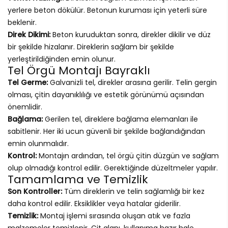
yerlere beton dökülür. Betonun kuruması için yeterli süre
beklenir.
Direk Dikimi:
Beton kuruduktan sonra, direkler dikilir ve düz
bir şekilde hizalanır. Direklerin sağlam bir şekilde
yerleştirildiğinden emin olunur.
Tel Örgü Montajı Bayraklı
Tel Germe:
Galvanizli tel, direkler arasına gerilir. Telin gergin
olması, çitin dayanıklılığı ve estetik görünümü açısından
önemlidir.
Bağlama:
Gerilen tel, direklere bağlama elemanları ile
sabitlenir. Her iki ucun güvenli bir şekilde bağlandığından
emin olunmalıdır.
Kontrol:
Montajın ardından, tel örgü çitin düzgün ve sağlam
olup olmadığı kontrol edilir. Gerektiğinde düzeltmeler yapılır.
Tamamlama ve Temizlik
Son Kontroller:
Tüm direklerin ve telin sağlamlığı bir kez
daha kontrol edilir. Eksiklikler veya hatalar giderilir.
Temizlik:
Montaj işlemi sırasında oluşan atık ve fazla
malzemeler temizlenir. Çit alanı, kullanıma hazır hale