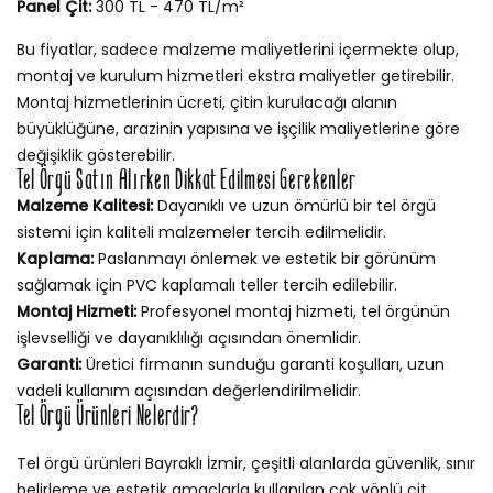
Panel Çit:
300 TL - 470 TL/m²
Bu fiyatlar, sadece malzeme maliyetlerini içermekte olup,
montaj ve kurulum hizmetleri ekstra maliyetler getirebilir.
Montaj hizmetlerinin ücreti, çitin kurulacağı alanın
büyüklüğüne, arazinin yapısına ve işçilik maliyetlerine göre
değişiklik gösterebilir.
Tel Örgü Satın Alırken Dikkat Edilmesi Gerekenler
Malzeme Kalitesi:
Dayanıklı ve uzun ömürlü bir tel örgü
sistemi için kaliteli malzemeler tercih edilmelidir.
Kaplama:
Paslanmayı önlemek ve estetik bir görünüm
sağlamak için PVC kaplamalı teller tercih edilebilir.
Montaj Hizmeti:
Profesyonel montaj hizmeti, tel örgünün
işlevselliği ve dayanıklılığı açısından önemlidir.
Garanti:
Üretici firmanın sunduğu garanti koşulları, uzun
vadeli kullanım açısından değerlendirilmelidir.
Tel Örgü Ürünleri Nelerdir?
Tel örgü ürünleri Bayraklı İzmir, çeşitli alanlarda güvenlik, sınır
belirleme ve estetik amaçlarla kullanılan çok yönlü çit