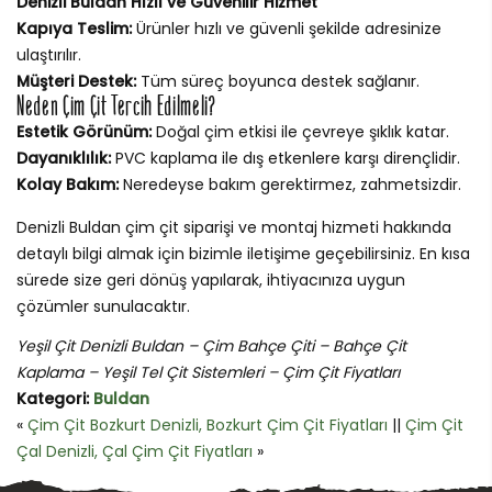
Denizli Buldan Hızlı ve Güvenilir Hizmet
Kapıya Teslim:
Ürünler hızlı ve güvenli şekilde adresinize
ulaştırılır.
Müşteri Destek:
Tüm süreç boyunca destek sağlanır.
Neden Çim Çit Tercih Edilmeli?
Estetik Görünüm:
Doğal çim etkisi ile çevreye şıklık katar.
Dayanıklılık:
PVC kaplama ile dış etkenlere karşı dirençlidir.
Kolay Bakım:
Neredeyse bakım gerektirmez, zahmetsizdir.
Denizli Buldan çim çit siparişi ve montaj hizmeti hakkında
detaylı bilgi almak için bizimle iletişime geçebilirsiniz. En kısa
sürede size geri dönüş yapılarak, ihtiyacınıza uygun
çözümler sunulacaktır.
Yeşil Çit Denizli Buldan – Çim Bahçe Çiti – Bahçe Çit
Kaplama – Yeşil Tel Çit Sistemleri – Çim Çit Fiyatları
Kategori:
Buldan
«
Çim Çit Bozkurt Denizli, Bozkurt Çim Çit Fiyatları
||
Çim Çit
Çal Denizli, Çal Çim Çit Fiyatları
»