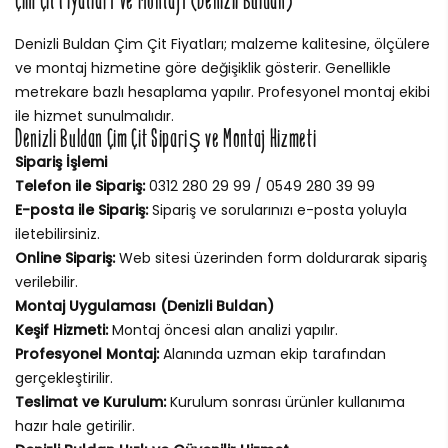
Çim Çit Fiyatları ve Montajı (Denizli Buldan)
Denizli Buldan Çim Çit Fiyatları; malzeme kalitesine, ölçülere
ve montaj hizmetine göre değişiklik gösterir. Genellikle
metrekare bazlı hesaplama yapılır. Profesyonel montaj ekibi
ile hizmet sunulmalıdır.
Denizli Buldan Çim Çit Sipariş ve Montaj Hizmeti
Sipariş İşlemi
Telefon ile Sipariş:
0312 280 29 99 / 0549 280 39 99
E-posta ile Sipariş:
Sipariş ve sorularınızı e-posta yoluyla
iletebilirsiniz.
Online Sipariş:
Web sitesi üzerinden form doldurarak sipariş
verilebilir.
Montaj Uygulaması (Denizli Buldan)
Keşif Hizmeti:
Montaj öncesi alan analizi yapılır.
Profesyonel Montaj:
Alanında uzman ekip tarafından
gerçekleştirilir.
Teslimat ve Kurulum:
Kurulum sonrası ürünler kullanıma
hazır hale getirilir.