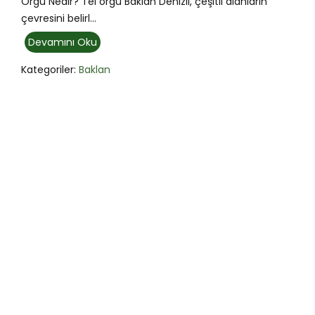
Örgü Nedir? Tel örgü Baklan Denizli, çeşitli alanların
çevresini belirl...
Devamını Oku
Kategoriler:
Baklan