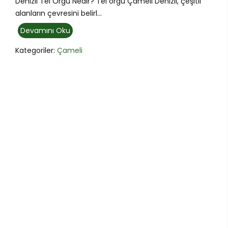
Denizli Tel Örgü Nedir? Tel örgü Çameli Denizli, çeşitli
alanların çevresini belirl...
Devamını Oku
Kategoriler:
Çameli